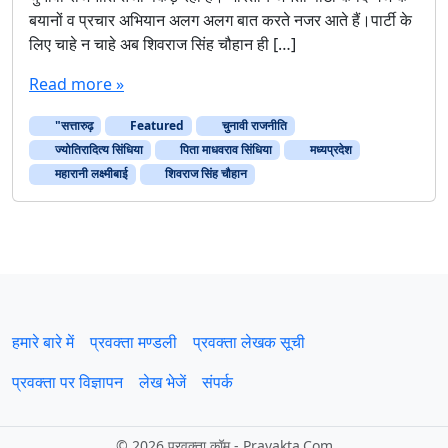
,
बयानों व प्रचार अभियान अलग अलग बात करते नजर आते हैं।पार्टी के
म
लिए चाहे न चाहे अब शिवराज सिंह चौहान ही […]
प्र
में
Read more »
स
त्ता
"सत्तारुढ़
धा
Featured
चुनावी राजनीति
री
ज्योतिरादित्य सिंधिया
पिता माधवराव सिंधिया
मध्‍यप्रदेश
द
महारानी लक्ष्मीबाई
शिवराज सिंह चौहान
ल
को
ज्यो
ति
रा
दि
त्य
सिं
हमारे बारे में
प्रवक्‍ता मण्डली
प्रवक्ता लेखक सूची
धि
या
प्रवक्ता पर विज्ञापन
लेख भेजें
संपर्क
की
यु
वा
©
2026 प्रवक्‍ता.कॉम - Pravakta.Com