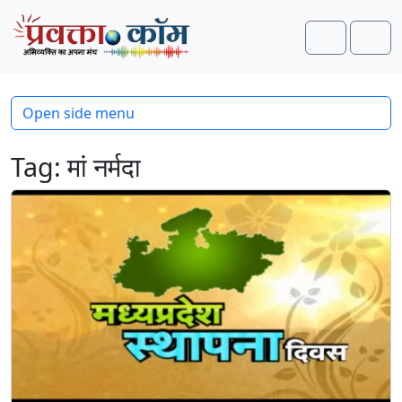
Skip to content
Skip to footer
Search
Men
Open side menu
Tag:
मां नर्मदा