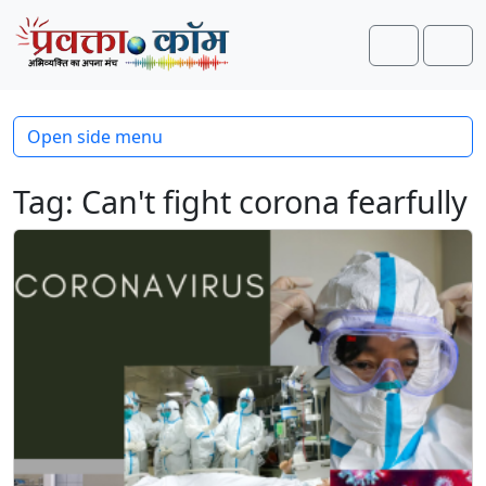
Skip to content
Skip to footer
Search
Men
Open side menu
Tag:
Can't fight corona fearfully