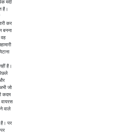
िक मंदी
त है।
ी
जारी कर
ान बनना
े वह
महामारी
मिटाना
हीं है।
पिछले
 और
 अभी जो
ावी कदम
ना वायरस
ने वाले
 है। पर
 पर