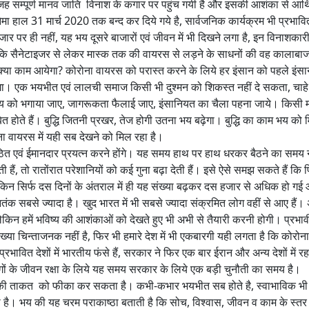
वजह सम्पूर्ण मानव जाति विनाश के कगार पर पहुंच गयी है और इसकी आशंका से आर्थ
िनेमा हाल 31 मार्च 2020 तक बन्द कर दिये गये है, सार्वजनिक कार्यक्रम भी प्रभावि
पर ही नहीं, यह भय दूसरे बाजारों एवं जीवन में भी दिखने लगा है, इन विनाशकार
आ है कि सैनेटाइजर से लेकर मास्क तक की वायरस से लड़ने के साधनों की वह कालाबा
क्या काम आयेगा? कोरोना वायरस को परास्त करने के लिये हर इंसान को पहले इंस
ेगा। एक भयभीत एवं लालची समाज किसी भी दुश्मन को शिकस्त नहीं दे सकता, चाह
 भय को भगाया जाए, जागरूकता फैलाई जाए, इंसानियत का चैला पहना जाये। किसी 
ित होते हैं। बुद्धि जितनी प्रखर, तेज होगी उतना भय बढ़ेगा। बुद्धि का काम भय को 
ा वायरस में यही सब देखने को मिल रहा है।
ठित एवं ईमानदार प्रयत्न करने होंगे। यह समय हाथ पर हाथ धरकर बैठने का समय न
ं, तो रातोंरात परेशानियों को कई गुना बढ़ा देती हैं। इसे ऐसे समझ सकते हैं कि 
लेकिन सिर्फ दस दिनों के अंतराल में ही यह संख्या बढ़कर दस हजार से अधिक हो गई
आतंक सबसे ज्यादा है। खुद भारत में भी सबसे ज्यादा संक्रमित लोग वहीं से आए हैं।
 लेकिन हमें भविष्य की आशंकाओं को देखते हुए भी अभी से तैयारी करनी होगी। प्रभ
 संख्या चिन्ताजनक नहीं है, फिर भी हमारे देश में भी एकबारगी यही लगता है कि कोरो
ावित देशों में भारतीय फंसे हैं, सरकार ने फिर एक बार ईरान और अन्य देशों में रह
ोगों के जीवन रक्षा के लिये यह समय सरकार के लिये एक बड़ी चुनौती का समय है।
े की ताकत को फीका कर सकता है। कभी-कभार भयभीत सब होते है, स्वाभाविक भी
है। भय की यह चरम पराकाष्ठा बताती है कि सोच, विश्वास, जीवन व काम के स्तर