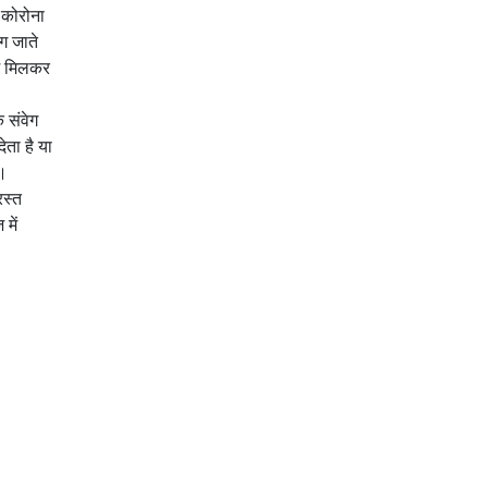
फ कोरोना
ग जाते
में मिलकर
 संवेग
ता है या
ध।
रस्त
में