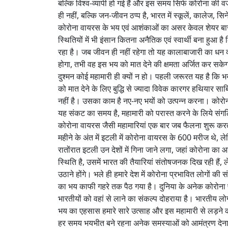
बल्कि विश्व-व्यापी हो गई हैं और इस समय सिर्फ कोरोना की 
ही नहीं, बल्कि जन-जीवन ठप्प है, भारत में स्कूलें, कालेज, स
कोरोना वायरस के भय एवं आशंकाओं का असर केवल शेयर बाजार 
स्थितियों में भी इंसान कितना अनैतिक एवं स्वार्थी बना हु
रहा है। जब जीवन ही नहीं रहेगा तो यह कालाबाजारी का धन 
होगा, तभी वह इस भय को मात देने की क्षमता अर्जित कर सक
दुश्मन कोई महामारी ही क्यों न हो। पहली जरूरत यह है कि
को मात देने के लिए बुद्धि से ज्यादा विवेक कारगर हथियार साब
नहीं है। उसका काम है नए-नए भयों को उत्पन्न करना। कोरोन
यह संकट का समय है, महामारी को परास्त करने के लिये संग
कोरोना वायरस जैसी महामारियां एक बार जब फैलना शुरू करती है
महीने के अंत में इटली में कोरोना वायरस के 600 मरीज थे, 
रातोंरात इटली उन देशों में गिना जाने लगा, जहां कोरोना का 
स्थिति है, उसमें भारत की तैयारियां संतोषजनक दिख रही हैं,
उठाने होंगे। भले ही हमारे देश में कोरोना प्रभावित लोगों की
का भय काफी गहरे तक पैठ गया है। दुनिया के अनेक कोरोना प्रभ
भारतीयों को वहां से लाने का संकल्प दोहराया है। भारतीय ल
भय का एहसास हमारे सारे उत्साह और इस महामारी से लड़न
हर समय भयभीत बने रहना अनेक समस्याओं को आमंत्रण देना 