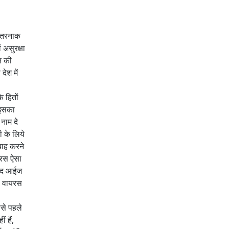
 खतरनाक
 असुरक्षा
त की
ेश में
े हितों
 इसका
नाम दे
 के लिये
बाह करने
यरस ऐसा
ब द आईज
स वायरस
ससे पहले
 हैं,