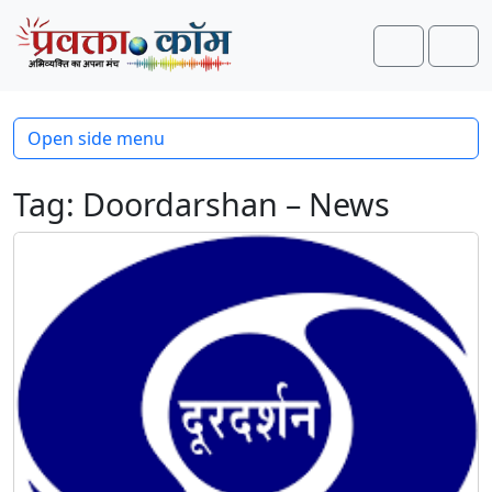
Skip to content
Skip to footer
Search
Men
Open side menu
Tag:
Doordarshan – News