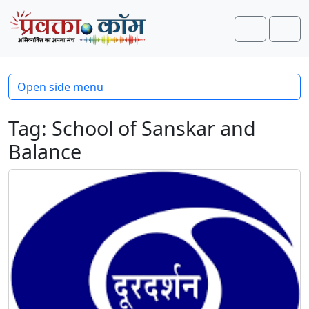
Skip to content
Skip to footer
Search
Men
Open side menu
Tag:
School of Sanskar and
Balance