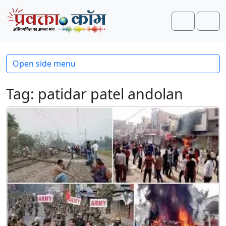
Skip to content
Skip to footer
Search
Men
Open side menu
Tag:
patidar patel andolan