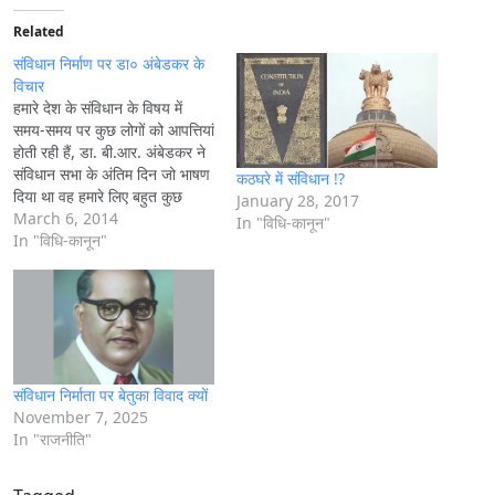
d
i
Related
n
संविधान निर्माण पर डा० अंबेडकर के
g
विचार
हमारे देश के संविधान के विषय में
…
समय-समय पर कुछ लोगों को आपत्तियां
होती रही हैं, डा. बी.आर. अंबेडकर ने
संविधान सभा के अंतिम दिन जो भाषण
कठघरे में संविधान !?
दिया था वह हमारे लिए बहुत कुछ
January 28, 2017
मार्गदर्शन कर सकता है। इस भाषण में
March 6, 2014
In "विधि-कानून"
डा. बी.आर. अंबेडकर ने कई शंकाओं
In "विधि-कानून"
का समाधान प्रस्तुत…
संविधान निर्माता पर बेतुका विवाद क्यों
November 7, 2025
In "राजनीति"