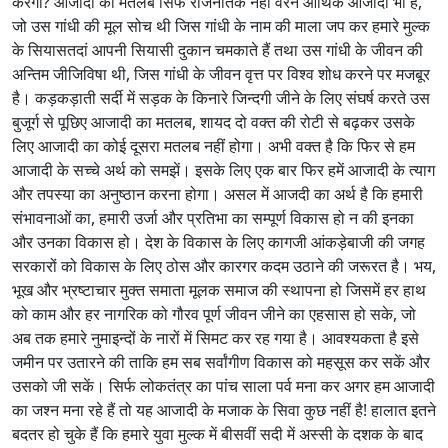
करेगा? आजादी का मतलब सिर्फ राजनैतिक नहीं वरन आर्थिक आजादी भी है,
जो उस गांधी की मूल सोच थी जिस गांधी के नाम की माला जप कर हमारे मुल्क
के सियासतदां आपनी सियासी दुकान चमकाते हैं तथा उस गांधी के जीवन की
अन्तिम जीजिविषा थी, जिस गांधी के जीवन वृत्त पर विश्व शोध करने पर मजबूर
है। कड़कड़ाती सर्दी में सड़क के किनारे जिन्दगी जीने के लिए संघर्ष करते उस
बुजूर्ग से पूछिए आजादी का मतलब, शायद दो वक्त की रोटी से बढ़कर उसके
लिए आजादी का कोई दूसरा मतलब नहीं होगा। अभी वक्त है कि फिर से हम
आजादी के सच्चे अर्थ को समझें। इसके लिए एक बार फिर हमें आजादी के त्याग
और तपस्या का अनुष्ठान करना होगा। असल में आजदी का अर्थ है कि हमारी
संभावनाओं का, हमारी उर्जा और प्रतिभा का सम्पूर्ण विकास हो न की इनका
और उनका विकास हो। देश के विकास के लिए कागजी आंकड़ेबाजी की जगह
सरकारों को विकास के लिए ठोस और कारगर कदम उठाने की जरूरत है। भय,
भूख और भ्रष्टाचार मुक्त समाता मूलक समाज की स्थापना हो जिसमें हर हाथ
को काम और हर नागरिक को गौरव पूर्ण जीवन जीने का एहसास हो सके, जो
अब तक हमारे नुमाइन्दों के नारों में सिमट कर रह गया है। आवश्यकता है इसे
जमीन पर उतारने की ताकि हम सब सर्वांगीण विकास को महसूस कर सकें और
उसको जी सकें। सिर्फ लोकतंत्र का पांच साला पर्व मना कर अगर हम आजादी
का जश्न मना रहे हैं तो यह आजादी के मजाक के सिवा कुछ नहीं है! हालात इतने
बदतर हो चुके हैं कि हमारे युवा मुल्क में बीसवीं सदी में अस्सी के दशक के बाद