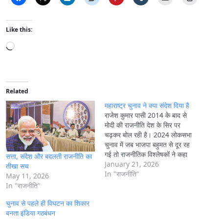
Like this:
L
o
a
d
i
Related
n
महाराष्ट्र चुनाव ने क्या संदेश दिया है
g
राजेश कुमार पासी 2014 के बाद से
मोदी की राजनीति देश के सिर पर
…
चढ़कर बोल रही है। 2024 लोकसभा
चुनाव में जब भाजपा बहुमत से दूर रह
गई तो राजनीतिक विश्लेषकों ने कहा
सत्ता, संदेश और बदलती राजनीति का
कि अब मोदी की राजनीति का उतराव
January 21, 2026
तीखा सच
शुरू हो गया है । विपक्षी दल भी
In "राजनीति"
May 11, 2026
काफी…
In "राजनीति"
चुनाव से पहले ही विघटन का शिकार
बनता इंडिया गठबंधन