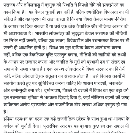
पराजय और तमिलनाडु में द्रमुक की स्थिति ने विपक्षी खेमे को झकझोरने का
काम किया है। यह केवल चुनावी हार नहीं है, बल्कि रणनीतिक विफलता का भी
संकेत है और यह प्रश्न भी खड़ा करता है कि क्या विपक्ष केवल भाजपा-विरोध
के आधार पर टिक सकता है या उसे एक ठोस वैचारिक और नीतिगत आधार की
भी आवश्यकता है। भारतीय लोकतंत्र की सुदृढ़ता केवल सत्तापक्ष की नीतियों
पर निर्भर नहीं करती, बल्कि एक सजग, विवेकशील और रचनात्मक विपक्ष पर भी
उतनी ही आधारित होती है। विपक्ष का मूल दायित्व केवल आलोचना करना
नहीं, बल्कि एक वैकल्पिक दृष्टि प्रस्तुत करना, नीतियों की खामियों को तथ्यों
के आधार पर उजागर करना और जनहित के मुद्दों को प्रभावी ढंग से संसद एवं
समाज के समक्ष रखना है। एक स्वस्थ लोकतंत्र में विपक्ष सरकार का विरोधी
नहीं, बल्कि लोकतांत्रिक संतुलन का संरक्षक होता है। उसे विकास कार्यों में
सहयोग करते हुए यह सुनिश्चित करना चाहिए कि शासन पारदर्शी, जवाबदेह
और जनोन्मुखी बना रहे। दुर्भाग्यवश, पिछले दो दशकों में विपक्ष का एक बड़ा वर्ग
इस रचनात्मक भूमिका से भटकता दिखाई दिया है, जहां नीतिगत बहसों की जगह
व्यक्तिगत आरोप-प्रत्यारोप और राजनीतिक शोर-शराबा अधिक प्रमुख हो गया
है।
इंडिया गठबंधन का गठन एक बड़े राजनीतिक उद्देश्य के साथ हुआ था-भाजपा के
वर्चस्व को चुनौती देना। प्रारंभिक स्तर पर यह प्रयास कुछ हद तक सफल भी
दिखाई दिया, जब इस गठबंधन ने भाजपा को पूर्ण बहुमत से दूर रखने में भूमिका