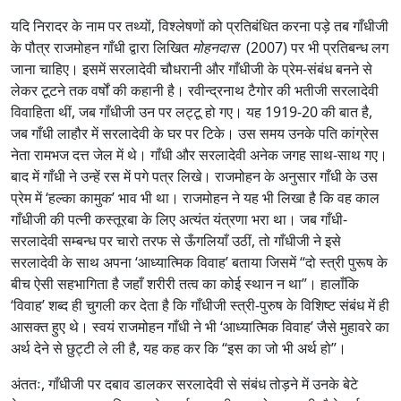
यदि निरादर के नाम पर तथ्यों, विश्लेषणों को प्रतिबंधित करना पड़े तब गाँधीजी
के पौत्र राजमोहन गाँधी द्वारा लिखित
मोहनदास
(2007)
पर भी प्रतिबन्ध लग
जाना चाहिए। इसमें सरलादेवी चौधरानी और गाँधीजी के प्रेम-संबंध बनने से
लेकर टूटने तक वर्षों की कहानी है। रवीन्द्रनाथ टैगोर की भतीजी सरलादेवी
विवाहिता थीं, जब गाँधीजी उन पर लट्टू हो गए। यह 1919-20 की बात है,
जब गाँधी लाहौर में सरलादेवी के घर पर टिके। उस समय उनके पति कांग्रेस
नेता रामभज दत्त जेल में थे। गाँधी और सरलादेवी अनेक जगह साथ-साथ गए।
बाद में गाँधी ने उन्हें रस में पगे पत्र लिखे। राजमोहन के अनुसार गाँधी के उस
प्रेम में ‘हल्का कामुक’ भाव भी था। राजमोहन ने यह भी लिखा है कि वह काल
गाँधीजी की पत्नी कस्तूरबा के लिए अत्यंत यंत्रणा भरा था। जब गाँधी-
सरलादेवी सम्बन्ध पर चारो तरफ से ऊँगलियाँ उठीं, तो गाँधीजी ने इसे
सरलादेवी के साथ अपना ‘आध्यात्मिक विवाह’ बताया जिसमें “दो स्त्री पुरूष के
बीच ऐसी सहभागिता है जहाँ शरीरी तत्व का कोई स्थान न था”। हालाँकि
‘विवाह’ शब्द ही चुगली कर देता है कि गाँधीजी स्त्री-पुरुष के विशिष्ट संबंध में ही
आसक्त हुए थे। स्वयं राजमोहन गाँधी ने भी ‘आध्यात्मिक विवाह’ जैसे मुहावरे का
अर्थ देने से छुट्टी ले ली है, यह कह कर कि “इस का जो भी अर्थ हो”।
अंततः, गाँधीजी पर दबाव डालकर सरलादेवी से संबंध तोड़ने में उनके बेटे