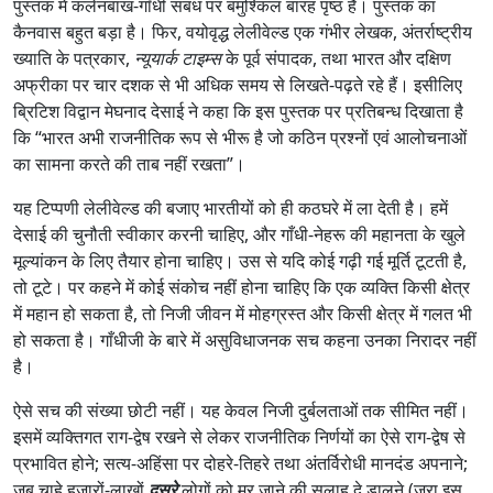
पुस्तक में कलेनबाख-गाँधी संबंध पर बमुश्किल बारह पृष्ठ हैं। पुस्तक का
कैनवास बहुत बड़ा है। फिर, वयोवृद्ध लेलीवेल्ड एक गंभीर लेखक, अंतर्राष्ट्रीय
ख्याति के पत्रकार,
न्यूयार्क टाइम्स
के पूर्व संपादक, तथा भारत और दक्षिण
अफ्रीका पर चार दशक से भी अधिक समय से लिखते-पढ़ते रहे हैं। इसीलिए
ब्रिटिश विद्वान मेघनाद देसाई ने कहा कि इस पुस्तक पर प्रतिबन्ध दिखाता है
कि “भारत अभी राजनीतिक रूप से भीरू है जो कठिन प्रश्नों एवं आलोचनाओं
का सामना करते की ताब नहीं रखता”।
यह टिप्पणी लेलीवेल्ड की बजाए भारतीयों को ही कठघरे में ला देती है। हमें
देसाई की चुनौती स्वीकार करनी चाहिए, और गाँधी-नेहरू की महानता के खुले
मूल्यांकन के लिए तैयार होना चाहिए। उस से यदि कोई गढ़ी गई मूर्ति टूटती है,
तो टूटे। पर कहने में कोई संकोच नहीं होना चाहिए कि एक व्यक्ति किसी क्षेत्र
में महान हो सकता है, तो निजी जीवन में मोहग्रस्त और किसी क्षेत्र में गलत भी
हो सकता है। गाँधीजी के बारे में असुविधाजनक सच कहना उनका निरादर नहीं
है।
ऐसे सच की संख्या छोटी नहीं। यह केवल निजी दुर्बलताओं तक सीमित नहीं।
इसमें व्यक्तिगत राग-द्वेष रखने से लेकर राजनीतिक निर्णयों का ऐसे राग-द्वेष से
प्रभावित होने; सत्य-अहिंसा पर दोहरे-तिहरे तथा अंतर्विरोधी मानदंड अपनाने;
जब चाहे हजारों-लाखों
दूसरे
लोगों को मर जाने की सलाह दे डालने (जरा इस