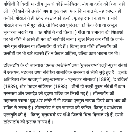
गाँधीजी ने किसी भारतीय गुरू से कोई धर्म-चिंतन, योग या दर्शन की शिक्षा नहीं
ली। (गोखले को उन्होंने अपना गुरू कहा, मगर किस बात में, यह स्पष्ट नहीं।
क्योंकि गोखले ने ही
हिन्द स्वराज
को हल्की, फूहड़ रचना कहा था। यदि
गोखले वास्तव में गुरू होते, तो फिर उस पुस्तिका को फेंक देना या आमूल
सुधारना जरूरी था। वह गाँधी ने नहीं किया।) गीता या रामायण की शिक्षाओं
पर भी गाँधी ने अपने ही मत को सर्वोपरि माना। कुल मिला कर गाँधी के जाने-
माने गुरू रस्किन या टॉल्सटॉय ही रहे हैं। किन्तु क्या गाँधी टॉल्सटॉय की
कसौटी पर भी खरे उतरते हैं? न केवल अहिंसा, बल्कि काम-भावना पर भी।
टॉल्सटॉय के दो उपन्यास ‘
अन्ना कारेनिना
’
तथा ‘
पुनरुत्थान
’
स्त्री-पुरुष संबंधों
में असंयम, भटकाव तथा संबंधित सामाजिक समस्या से सीधे जुड़े हुए हैं। इसके
अतिरिक्त तीन महत्वपूर्ण लघु-उपन्यास – ‘क्रूजर सोनाटा’ (1889), ‘द डेविल’
(1889), और ‘फादर सेर्जियस’ (1898)। तीनों ही स्त्री-पुरुष संबंधों में काम-
ग्रस्तता और कामदेव की दुर्दम्य शक्ति पर लिखी गई है। टॉल्सटॉय की
महानतम रचना ‘
युद्ध और शांति
’
में भी उसका प्रमुख नायक पियरे काम-भाव की
शक्ति से डरता है। टॉल्सटॉय ने इस समस्या की जटिल, किन्तु यथार्थपरक
प्रस्तुति की है। किन्तु ‘ब्रह्मचर्य’ पर गाँधी जितनी चिंता दिखाते रहे हैं, उसमें
टॉल्सटॉय की झलक नगण्य है।