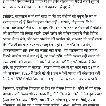
है कि गाँधी ऐसे जन्मजात पवित्र थे कि उनमें ब्रह्मचर्य के प्रति सहज झुकाव
था। पर वास्तव में वह काम-भाव से बहुत उलझे हुए थे।”
इसीलिए, राजमोहन ने भी यही कहा था कि वह गाँधीजी को मनुष्य के रूप में
प्रस्तुत कर रहे हैं, किसी महात्मा जैसा नहीं। अर्थात्, ‘मोहनदास’ में भी
मानवोचित कमजोरियाँ थीं। वस्तुतः मीरा बेन ने तो इतने कठोर शब्दों में गाँधीजी
की लड़कियों को निकट रखने, उनसे शरीर की मालिश करवाने जैसी विविध
अंतरंग सेवाए लेने, और अन्य आसक्ति की भर्त्सना की, बार-बार की, उन्हें बरजा,
कि गाँधीजी को तरह-तरह से सफाई देनी पड़ी। मगर गाँधी ने मीरा बेन,
आश्रमवासियों और अन्य की सलाह नहीं मानी। यह कहकर कि जो काम वे
पिछले चालीस वर्ष से कर रहे हैं, वह करते रहेंगे, क्योंकि ‘जरूर यही ईश्वर की
इच्छा होगी, तभी तो वह इतने सालों से यह कर रहे’ हैं! इससे अधिक विचित्र
तर्क, या कुतर्क नहीं हो सकता। यद्यपि यह कथन भी पूर्ण सत्य नहीं है। गाँधी
की आत्मकथा 1926 में लिखी गई थी। उस में ऐसी आदतों की कोई चर्चा नहीं
है, जिसे 1938 में गाँधी ‘चालीस साल पुरानी’ बताकर अपना बचाव करते हैं।
निस्संदेह, सैद्धांतिक विश्लेषण के लिए यह रोचक विषय है। गाँधी जी की काम-
भावना संबंधी दिलचस्पी पर अनेक विद्वानों ने लिखा है। जैसे, निर्मल कुमार बोस
(
माइ डेज विद गाँधी,
1953, अब ओरिएंट लॉगमैन द्वारा प्रकाशित), एरिक
एरिकसन (
गाँधीज ट्रुथ,
डब्ल्यू डब्ल्यू नॉर्टन, 1969), लैपियर और कॉलिन्स