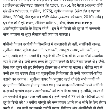
(
फ्रीडम एट मिडनाइट
, साइमन एंड शूस्टर, 1975), वेद मेहता (
महात्मा गाँधी
एंड हिज एपोस्टल्स
, वाइकिंग, 1976), सुधीर कक्कड़ (
मीरा एंड द महात्मा
,
पेंग्विन, 2004), जैड एडम्स (
गाँधीः नेकेड एम्बीशन
, क्वेरकस, 2010) आदि।
इन लेखकों में एरिकसन, लैपियर-कॉलिन्स, बोस, मेहता तथा कक्कड़
अंतर्राष्ट्रीय ख्याति के विद्वान रहे हैं। इन में से किसी को दूर से भी सनसनी-
खेज, बाजारू या क्षुद्र लेखक नहीं कहा जा सकता।
गाँधीजी के उन प्रयोगों के सिलसिले में सरलादेवी ही नहीं, सरोजिनी नायडू,
सुशीला नायर, सुचेता कृपलानी, प्रभावती, अमतुस सलाम, लीलावती, मनु,
आभा, आदि कई नाम आते हैं। लड़कियों और स्त्रियों के समक्ष गाँधी आकर्षक
रूप में आते थे। उन्हें तरह-तरह के प्रयोग करने के लिए तैयार करते थे। जैसे,
बिना एक-दूसरे को छुए निर्वस्त्र होकर साथ सोना या नहाना। घोषित रूप से
कभी इस का उद्देश्य होता था ‘प्राकृतिक चिकित्सा’ तो कभी ‘ब्रह्मचर्य-शक्ति
बढ़ाने’ का प्रयास। सुशीला नायर के अनुसार पहले तो ऐसे सभी कार्यों को
प्राकृतिक चिकित्सा ही कहा जाता था। जब आश्रम में आवाजें उठने लगीं तो
ब्रह्मचर्य प्रयोग कहकर आलोचनाओं को शांत किया गया। हालाँकि, नायर ने
उन प्रयोगों में कुछ गलत नहीं कहा है। इन्ही रूपों में 77 वर्ष के गाँधीजी अपनी
दूर के रिश्ते की 17 वर्षीया पौत्री को नग्न होकर अपने साथ सोने के लिए तैयार
करते थे। इन बातों पर उनकी दलीलें प्रायः विचित्र और अंतर्विरोधी भी होती