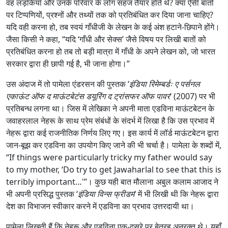
वह लड़कियाँ और उनके परिवार के लोग सहज तैयार होते थे? क्या ऐसी बातों
पर टिप्पणियों, प्रश्नों और तथ्यों तक को प्रतिबंधित कर दिया जाना चाहिए?
यदि वही करना हो, तब स्वयं गाँधीजी के लेखन के कई अंश हटाने-छिपाने होंगे।
जैसा किसी ने कहा, “यदि ‘गाँधी और सेक्स’ जैसे विषय पर लिखी बातों को
प्रतिबंधित करना हो तब तो बड़ी मात्रा में गाँधी के अपने लेखन को, जो भारत
सरकार द्वारा ही छापी गई है, भी जाना होगा।”
उस अंदाज में तो पामेला एंडरसन की पुस्तक ‘
इंडिया रिमेम्बर्डः ए पर्सनल
एकाऊंट ऑफ द माऊंटबेटंस डयूरिंग द ट्रांसफर ऑफ पावर
’ (2007) पर भी
प्रतिबन्ध लगना था। जिस में लेखिका ने अपनी माता एडविना माऊंटबेटन के
जवाहरलाल नेहरू के साथ प्रेम संबंधों के संदर्भ में लिखा है कि उस प्रभाव में
नेहरू द्वारा कई राजनीतिक निर्णय लिए गए। इस कार्य में लॉर्ड माऊंटबेटन द्वारा
जान-बूझ कर एडविना का उपयोग किए जाने की भी चर्चा है। पामेला के शब्दों में,
“If things were particularly tricky my father would say
to my mother, ‘Do try to get Jawaharlal to see that this is
terribly important…'”। कुछ यही बात मौलाना अबुल कलाम आजाद ने
भी अपनी प्रसिद्ध पुस्तक ‘
इंडिया विन्स फ्रीडम
’ में भी लिखी थी कि नेहरू द्वारा
देश का विभाजन स्वीकार करने में एडविना का प्रभाव उत्तरदायी था।
पामेला लिखती हैं कि नेहरू और एडविना एक-दूसरे पर बेतरह अनुरक्त थे। यहाँ