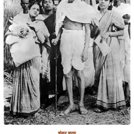
के
ब्र
ह्म
च
र्य
प्र
यो
ग
शंकर शरण