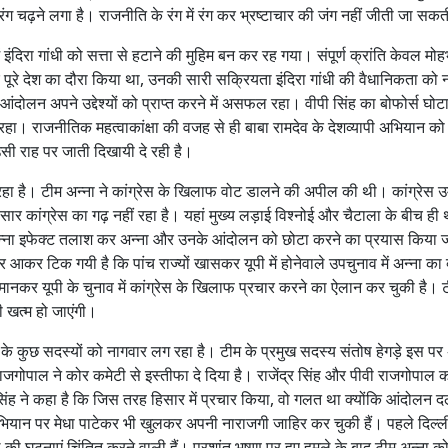
ग
 चढ़ने लगा है। राजनीति के रंग में रंग कर भ्रष्टाचार की जंग नहीं जीती जा सकत
औ
र
ें इंदिरा गांधी को सत्ता से हटाने की मुहिम बन कर रह गया। संपूर्ण क्रांति केवल मो
रा
जर पूरे देश का दौरा किया था, उनकी सारी सक्रियता इंदिरा गांधी की वैधानिकता को 
ज
आंदोलन अपने उद्देश्यों को प्राप्त करने में असफल रहा। वीपी सिंह का बोफोर्स घोटा
नी
। राजनीतिक महत्वाकांक्षा की वजह से ही बाबा रामदेव के देशव्यापी अभियान को 
ति
 उसी राह पर जाती दिखायी दे रही है।
क
रं
 रहा है। टीम अन्ना ने कांग्रेस के खिलाफ वोट डालने की अपील की थी। कांग्रेस उ
ग
सार कांग्रेस का गढ़ नहीं रहा है। यहां मुख्य लड़ाई विश्नोई और चैटाला के बीच ही
अन्ना इफेक्ट तलाश कर अन्ना और उनके आंदोलन को छोटा करने का प्रयास किया ज
कर टिक गयी है कि पांच राज्यों खासकर यूपी में होनेवाले उपचुनाव में अन्ना का 
कर यूपी के चुनाव में कांग्रेस के खिलाफ प्रचार करने का ऐलान कर चुकी है। ट
भी खत्म हो जाएंगी।
ा के कुछ सदस्यों को नागवार लग रहा है। टीम के प्रमुख सदस्य संतोष हेगड़े इस प
ी राजगोपाल ने कोर कमेटी से इस्तीफा दे दिया है। राजेंद्र सिंह और पीवी राजगोपाल 
िंह ने कहा है कि जिस तरह हिसार में प्रचार किया, वो गलत था क्योंकि आंदोलन 
ियान पर मेधा पाटेकर भी खुलकर अपनी नाराजगी जाहिर कर चुकी हैं। पहले दिल्ली 
 घटनाएं चिंतित करने वाली हैं। प्रशांत भूषण पर हुए हमले के बाद टीम अन्ना क