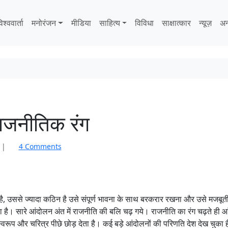
िश्ववार्ता
मनोरंजन
मीडिया
साहित्‍य
विविधा
साक्षात्‍कार
न्यूज़
अन
राजनीतिक रंग
o
|
4 Comments
n
भ्र
ष्टा
चा
है, उससे ज्यादा कठिन है उसे संपूर्ण भावना के साथ बरकरार रखना और उसे मजबूती
र
की
 है। सारे आंदोलन अंत में राजनीति की बलि चढ़ गये। राजनीति का रंग चढ़ते ही आं
जं
वरूप और चरित्र पीछे छोड़ देता है। कई बड़े आंदोलनों की परिणति देश देख चुका 