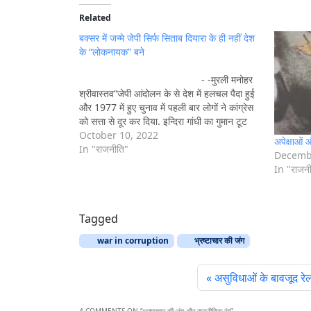
d
i
Related
n
बक्सर में जन्मे जेपी सिर्फ सिताब दियारा के ही नहीं देश
g
के “लोकनायक” बने
…
- -मुरली मनोहर
श्रीवास्तव“जेपी आंदोलन के से देश में हलचल पैदा हुई
और 1977 में हुए चुनाव में पहली बार लोगों ने कांग्रेस
को सत्ता से दूर कर दिया. इन्दिरा गांधी का गुमान टूट
गया. उम्मीद थी जेपी सत्ता की बागडोर संभालेंगे, पर
October 10, 2022
अपेक्षाओं
फक्कड़ संत सत्ता लेकर क्या करता…
In "राजनीति"
Decembe
In "राजन
Tagged
war in corruption
भ्रष्टाचार की जंग
असुविधाओं के बावजूद रे