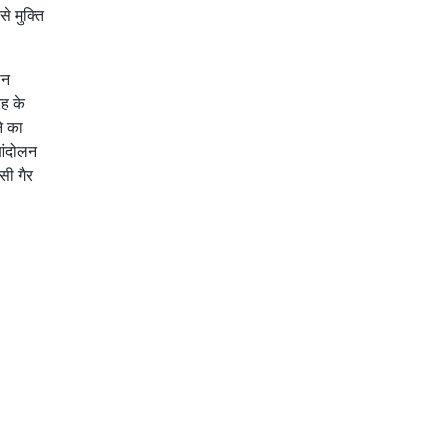
े मुक्ति
थन
रह के
े का
आंदोलन
सी गैर