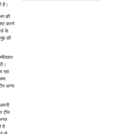
ी है।
हभंग की
नष्ट करने
ले के
मुंह की
म्मीदवार
 थी।
ा रहा
क्या
ीम अन्ना
र अपनी
का टीम
दलगत
में
ोई भी