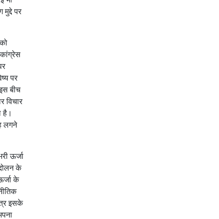
ुद्दे पर
 को
ांग्रेस
पर
िष्य पर
 इस बीच
ार विचार
 है।
ह लगने
री ऊर्जा
ंदोलन के
र्जा के
जनीतिक
त्र इसके
 अपना