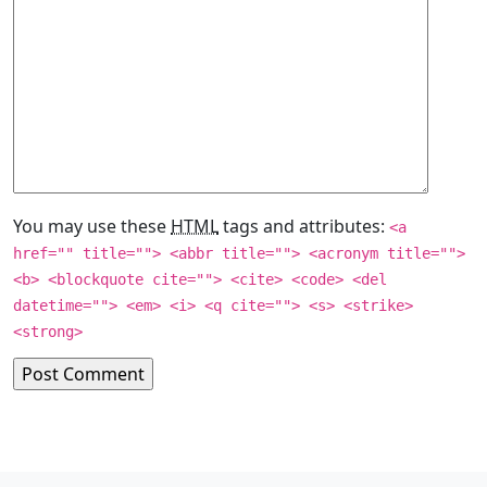
You may use these
HTML
tags and attributes:
<a
href="" title=""> <abbr title=""> <acronym title="">
<b> <blockquote cite=""> <cite> <code> <del
datetime=""> <em> <i> <q cite=""> <s> <strike>
<strong>