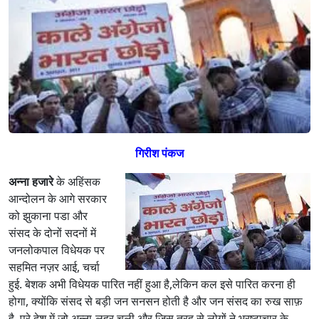
प्र
ण
क
र
ते
है
भा
र
त
को
गिरीश पंकज
पा
पों
अन्ना हजारे
के अहिंसक
से
आन्दोलन के आगे सरकार
मु
को झुकाना पडा और
क्त
संसद के दोनों सदनों में
क
जनलोकपाल विधेयक पर
रें
सहमित नज़र आई, चर्चा
गे
अ
हुई. बेशक अभी विधेयक पारित नहीं हुआ है,लेकिन कल इसे पारित करना ही
ब
होगा, क्योंकि संसद से बड़ी जन सनसन होती है और जन संसद का रुख साफ़
है. पूरे देश में जो अन्ना-लहर चली और जिस तरह से लोगों ने भ्रष्टाचार के