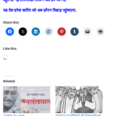
यह देश हरेक शातिर को अब फ़ौरन तिहाड़ पहुंचाएगा.
Share this:
Like this:
L
o
a
d
i
Related
n
g
…
अनशन पर अन्ना
खतरे में राजनीतिज्ञों की विश्वसनीयता