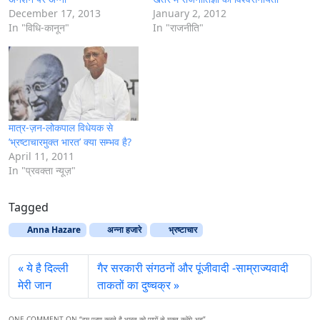
December 17, 2013
January 2, 2012
In "विधि-कानून"
In "राजनीति"
मात्र-ज़न-लोकपाल विधेयक से
’भ्रष्टाचारमुक्त भारत’ क्या सम्भव है?
April 11, 2011
In "प्रवक्ता न्यूज़"
Tagged
Anna Hazare
अन्‍ना हजारे
भ्रष्‍टाचार
ये है दिल्ली
गैर सरकारी संगठनों और पूंजीवादी -साम्राज्यवादी
मेरी जान
ताकतों का दुष्चक्र
ONE COMMENT ON “
हम प्रण करते है भारत को पापों से मुक्त करेंगे अब
”