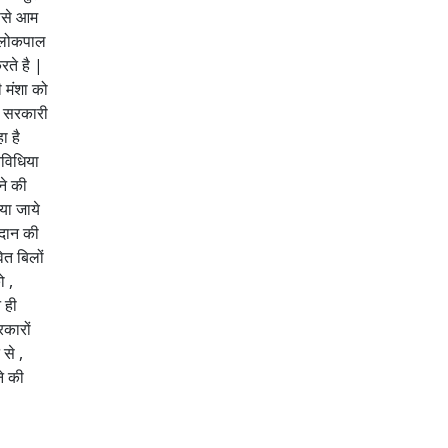
इससे आम
म लोकपाल
रते है |
 मंशा को
ैर सरकारी
ा है
िविधिया
ने की
या जाये
रदान की
ित बिलों
ो ,
 ही
रकारों
से ,
ने की