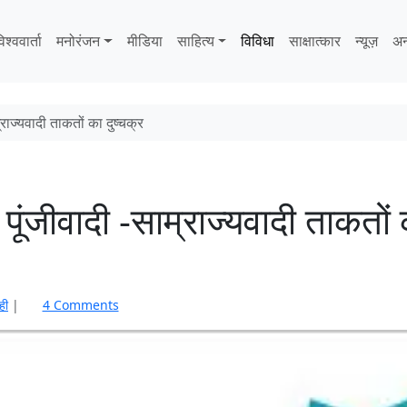
िश्ववार्ता
मनोरंजन
मीडिया
साहित्‍य
विविधा
साक्षात्‍कार
न्यूज़
अन
राज्यवादी ताकतों का दुष्चक्र
ूंजीवादी -साम्राज्यवादी ताकतों
o
ही
|
4 Comments
n
गै
र
स
र