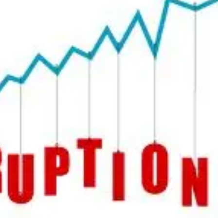
का
री
सं
ग
ठ
नों
औ
र
पूं
जी
वा
दी
-
सा
म्रा
ज्य
वा
दी
ता
क
तों