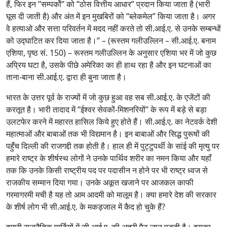
हैं, फिर इन ’’सम्पर्को’’ को ’’ठोस वित्तीय आधार’’ प्रदान किया जाता है (भारी
घूस दी जाती है) और अंत में इन मुखबिरों को ’’ब्लेकमेल’’ किया जाता है। अगर
वे हत्याओ और सत्ता परिवर्तन में मदद नहीं करते तो सी.आई.ए. से उनके सम्बन्धों
को उद्घाटित कर दिया जाता है।’’ – (रूस्तम गलीउल्लिन – सी.आई.ए. बनाम
एशिया, पृष्ठ सं. 150) – रूस्तम गलीउल्लिन के अनुसार एशिया भर में जो कुछ
अप्रिय घटा है, उसके पीछे अमेरिका का ही हाथ रहा है और इन घटनाओं का
ताना-बाना सी.आई.ए. द्वारा ही बुना जाता है।
भारत के उत्तर पूर्व के राज्यों में जो कुछ हुआ वह सब सी.आई.ए. के एजेंटों की
करतूत है। भारी तादाद में ’’ईश्वर सेवकों-मिशनरियों’’ के रूप में बड़े से बड़ा
उलटफेर करने में महारत हासिल किये हुए होते हैं। सी.आई.ए. का नेटवर्क देशी
महात्माओं और बाबाओं तक भी विद्यमान है। इन बाबाओं और सिद्ध पुरूषों की
पहुँच दिल्ली की राजगद्दी तक होती है। हाल ही में पुट्टुपर्थी के सांई की मृत्यु पर
हमारे राष्ट्र के शीर्षस्थ लोगों ने उनके पार्थिव शरीर का नमन किया और यहाँ
तक कि उनके किसी राष्ट्रीय पद पर पदासीन न होने पर भी राष्ट्र ध्वज से
राजकीय सम्मान दिया गया। उनके अकूत खजाने पर आजकल काफी
गरमागरमी मची है यह तो आम आदमी को मालूम है। क्या हमारे देश की सरकार
के शीर्ष लोग भी सी.आई.ए. के मकड़जाल में कैद हो चुके हैं?
हमारी राजनैतिक पार्टियों में सी.आई.ए. की अच्छी पैठ जान पड़ती है। इसका