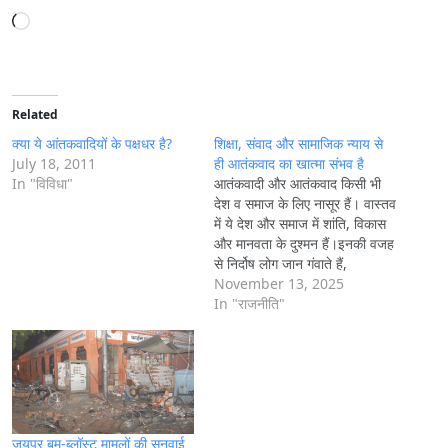
L
o
a
d
i
Related
n
क्या ये आंतकवादियों के पक्षधर है?
शिक्षा, संवाद और सामाजिक न्याय से
g
July 18, 2011
ही आतंकवाद का खात्मा संभव है
In "विविधा"
आतंकवादी और आतंकवाद किसी भी
…
देश व समाज के लिए नासूर हैं। वास्तव
में ये देश और समाज में शांति, विकास
और मानवता के दुश्मन हैं।इनकी वजह
से निर्दोष लोग जान गंवाते हैं,
November 13, 2025
In "राजनीति"
जयपुर बम-ब्लॉस्ट मामलों की सुनवाई