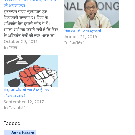
g
की आवश्यकता
बृजनन्दन यादव भ्रष्टाचार एक
…
विश्वव्यापी समस्या है। विश्व के
अधिकांश देश इसकी चपेट में हैं।
इसका अर्थ यह कदापि नहीं है कि विश्व
चिदंबरम की जन्म कुण्डली
के अधिकांश देशों की तरह भारत को
August 21, 2019
भी इसकी चपेट में होना चाहिए। परन्तु
October 29, 2011
In "ज्योतिष"
भारत में भ्रष्टाचार चरमोत्कर्ष पर है।
In "लेख"
भारत के इतिहास में यह पहला मौका…
मोदी जी और तो सब ठीक है- पर
लोकपाल लाइये
September 12, 2017
In "राजनीति"
Tagged
Anna Hazare