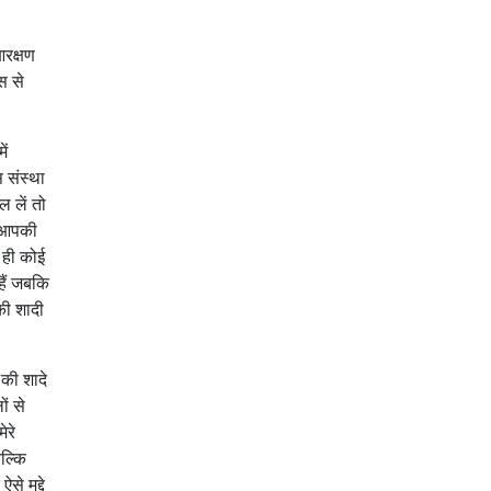
आरक्षण
ास से
ें
 संस्था
 लें तो
ि आपकी
 ही कोई
हैं जबकि
की शादी
 की शादे
ं से
ेरे
बल्कि
 मुद्दे