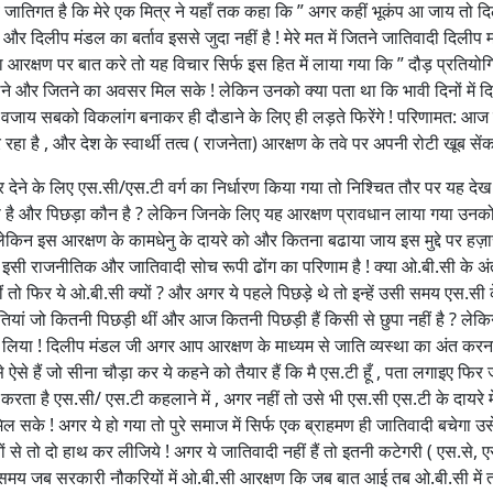
 जातिगत है कि मेरे एक मित्र ने यहाँ तक कहा कि ” अगर कहीं भूकंप आ जाय तो द
दिलीप मंडल का बर्ताव इससे जुदा नहीं है ! मेरे मत में जितने जातिवादी दिलीप मं
ा आरक्षण पर बात करे तो यह विचार सिर्फ इस हित में लाया गया कि ” दौड़ प्रतियोगित
ेने और जितने का अवसर मिल सके ! लेकिन उनको क्या पता था कि भावी दिनों में द
 वजाय सबको विकलांग बनाकर ही दौडाने के लिए ही लड़ते फिरेंगे ! परिणामत: आज
है , और देश के स्वार्थी तत्व ( राजनेता) आरक्षण के तवे पर अपनी रोटी खूब सेंक र
ेने के लिए एस.सी/एस.टी वर्ग का निर्धारण किया गया तो निश्चित तौर पर यह दे
 है और पिछड़ा कौन है ? लेकिन जिनके लिए यह आरक्षण प्रावधान लाया गया उनको
िन इस आरक्षण के कामधेनु के दायरे को और कितना बढाया जाय इस मुद्दे पर हज़ार
 इसी राजनीतिक और जातिवादी सोच रूपी ढोंग का परिणाम है ! क्या ओ.बी.सी के अंत
 फिर ये ओ.बी.सी क्यों ? और अगर ये पहले पिछड़े थे तो इन्हें उसी समय एस.सी क
तियां जो कितनी पिछड़ी थीं और आज कितनी पिछड़ी हैं किसी से छुपा नहीं है ? लेक
 लिया ! दिलीप मंडल जी अगर आप आरक्षण के माध्यम से जाति व्यस्था का अंत करन
 ऐसे हैं जो सीना चौड़ा कर ये कहने को तैयार हैं कि मै एस.टी हूँ , पता लगाइए फिर
रता है एस.सी/ एस.टी कहलाने में , अगर नहीं तो उसे भी एस.सी एस.टी के दायरे मे
 सके ! अगर ये हो गया तो पुरे समाज में सिर्फ एक ब्राहमण ही जातिवादी बचेगा उस
से तो दो हाथ कर लीजिये ! अगर ये जातिवादी नहीं हैं तो इतनी कटेगरी ( एस.से, ए
 के समय जब सरकारी नौकरियों में ओ.बी.सी आरक्षण कि जब बात आई तब ओ.बी.सी में