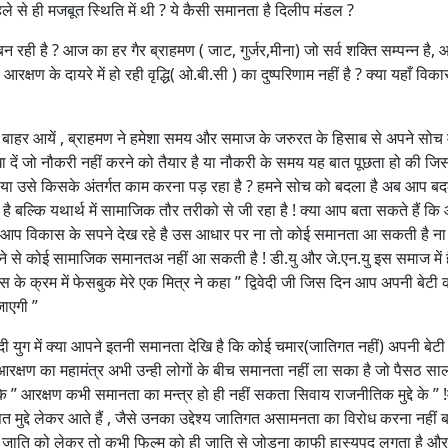
ले से ही मजबूत स्थिति में थी ? ये कैसी समानता है दिलीप मंडल ?
 रही है ? आज का हर गैर ब्राहमण ( जाट, गुर्जर,मीना) जो सर्व शक्ति सम्पन्न है, 
आरक्षण के दायरे में हो रही वृद्धि( ओ.बी.सी ) का दुष्परिणाम नहीं है ? क्या यहाँ विक
बाहर आयें , ब्राहमण ने हमेशा समय और समाज के जरुरत के हिसाब से अपने सोच म
 दें जो नौकरी नहीं करने को तैयार है या नौकरी के समय यह बात पूछता हो की जिस
ा उसे किसके अंतर्गत काम करना पड़ रहा है ? हमने सोच को बदला है अब आप बदल
ं है बल्कि यथार्थ में सामाजिक तौर तरीको से जी रहा है ! क्या आप बता सकते हैं क
र आप विकास के सपने देख रहे है उस आधार पर ना तो कोई समानता आ सकती है ना
 लेने से कोई सामाजिक समानतअ नहीं आ सकती है ! डी.यु और जे.एन.यु इस समाज में 
हस के क्रम में फेसबुक मेरे एक मित्र ने कहा ” द्विवेदी जी जिस दिन आप अपनी बेटी 
ाएगी ”
ादी युग में क्या आपने इतनी समानता देखि है कि कोई चमार(जातिगत नहीं) अपनी बेटी
आरक्षण का महामंत्र अभी उन्ही लोगों के बीच समानता नहीं ला सका है जो पैसठ सालो
” आरक्षण कभी समानता का मन्त्र हो ही नहीं सकता सिवाय राजनीतिक मुद्दे के ” !म
 मुद्दे लेकर आते हैं , जैसे उनका उद्देश्य जातिगत असामनता का विरोध करना नहीं 
 जाति को लेकर तो कभी फिल्म को ही जाति से जोड़ना काफी हास्यपद लगता है और ऐसे