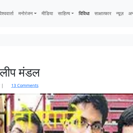
िश्ववार्ता
मनोरंजन
मीडिया
साहित्‍य
विविधा
साक्षात्‍कार
न्यूज़
अन
दिलीप मंडल
o
|
13 Comments
n
स
ब
से
ब
ड़े
जा