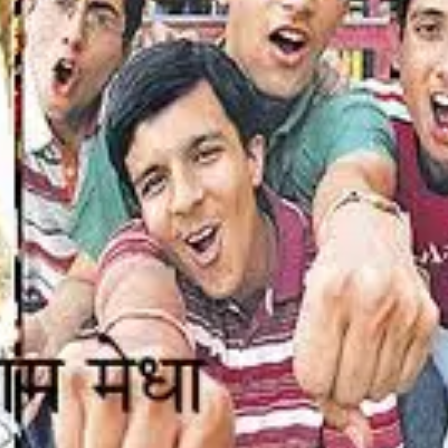
ति
वा
दी
हैं
दि
ली
प
मं
ड
ल