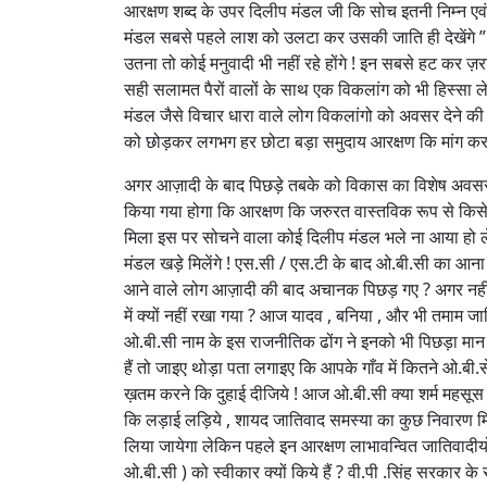
आरक्षण शब्द के उपर दिलीप मंडल जी कि सोच इतनी निम्न एवं
मंडल सबसे पहले लाश को उलटा कर उसकी जाति ही देखेंगे ” और 
उतना तो कोई मनुवादी भी नहीं रहे होंगे ! इन सबसे हट कर ज़र
सही सलामत पैरों वालों के साथ एक विकलांग को भी हिस्सा ल
मंडल जैसे विचार धारा वाले लोग विकलांगो को अवसर देने की
को छोड़कर लगभग हर छोटा बड़ा समुदाय आरक्षण कि मांग कर रहा 
अगर आज़ादी के बाद पिछड़े तबके को विकास का विशेष अवसर द
किया गया होगा कि आरक्षण कि जरुरत वास्तविक रूप से किसे
मिला इस पर सोचने वाला कोई दिलीप मंडल भले ना आया हो लेक
मंडल खड़े मिलेंगे ! एस.सी / एस.टी के बाद ओ.बी.सी का आना
आने वाले लोग आज़ादी की बाद अचानक पिछड़ गए ? अगर नहीं तो
में क्यों नहीं रखा गया ? आज यादव , बनिया , और भी तमाम जा
ओ.बी.सी नाम के इस राजनीतिक ढोंग ने इनको भी पिछड़ा मान
हैं तो जाइए थोड़ा पता लगाइए कि आपके गाँव में कितने ओ.बी.से
ख़तम करने कि दुहाई दीजिये ! आज ओ.बी.सी क्या शर्म महसूस क
कि लड़ाई लड़िये , शायद जातिवाद समस्या का कुछ निवारण मिल
लिया जायेगा लेकिन पहले इन आरक्षण लाभावन्वित जातिवादीयों 
ओ.बी.सी ) को स्वीकार क्यों किये हैं ? वी.पी .सिंह सरकार