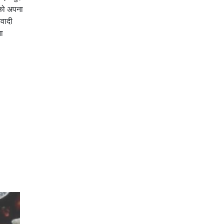
नको अपना
िवादी
ना