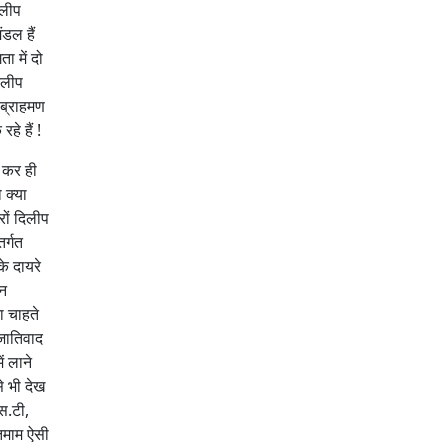
िलीप
डल हैं
ा में दो
िलीप
 ब्राहमण
हे हैं !
ख कर ही
 क्या
ों दिलीप
र्गत
े दायरे
िन
ा चाहते
 जातिवाद
ं लाने
े भी देख
स.टी,
 तमाम ऐसी