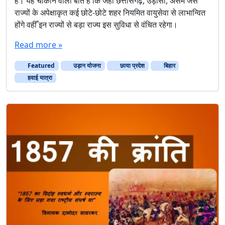
है। यह चौंकाने वाली बात है कि जहाँ छत्तीसगढ़, उड़ीसा, असम जैसे
ई
राज्यों के अपेक्षाकृत कई छोटे-छोटे शहर नियमित वायुसेवा से लाभान्वित
या
होंगे वहीँ इन राज्यों से बड़ा राज्य इस सुविधा से वंचित रहेगा।
त्रा
के
Read more »
लि
ए
Featured
उड़ान योजना
छाया प्रदेश
बिहार
बि
हा
हवाई यात्रा
र
दे
श
का
छा
या
प्र
दे
श