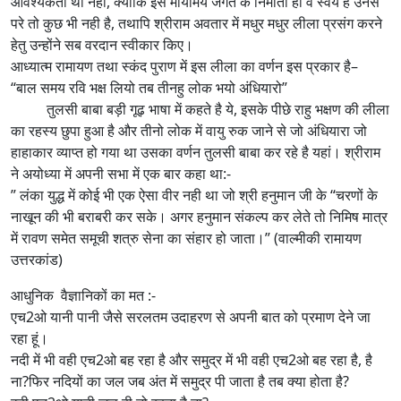
आवश्यकता थी नही, क्योंकि इस मायामय जगत के निर्माता ही वे स्वयं है उनसे
परे तो कुछ भी नही है, तथापि श्रीराम अवतार में मधुर मधुर लीला प्रसंग करने
हेतु उन्होंने सब वरदान स्वीकार किए।
आध्यात्म रामायण तथा स्कंद पुराण में इस लीला का वर्णन इस प्रकार है–
“बाल समय रवि भक्ष लियो तब तीनहु लोक भयो अंधियारो”
तुलसी बाबा बड़ी गूढ़ भाषा में कहते है ये, इसके पीछे राहु भक्षण की लीला
का रहस्य छुपा हुआ है और तीनो लोक में वायु रुक जाने से जो अंधियारा जो
हाहाकार व्याप्त हो गया था उसका वर्णन तुलसी बाबा कर रहे है यहां। श्रीराम
ने अयोध्या में अपनी सभा में एक बार कहा था:-
” लंका युद्ध में कोई भी एक ऐसा वीर नही था जो श्री हनुमान जी के “चरणों के
नाखून की भी बराबरी कर सके। अगर हनुमान संकल्प कर लेते तो निमिष मात्र
में रावण समेत समूची शत्रु सेना का संहार हो जाता।” (वाल्मीकी रामायण
उत्तरकांड)
आधुनिक वैज्ञानिकों का मत :-
एच2ओ यानी पानी जैसे सरलतम उदाहरण से अपनी बात को प्रमाण देने जा
रहा हूं।
नदी में भी वही एच2ओ बह रहा है और समुद्र में भी वही एच2ओ बह रहा है, है
ना?फिर नदियों का जल जब अंत में समुद्र पी जाता है तब क्या होता है?