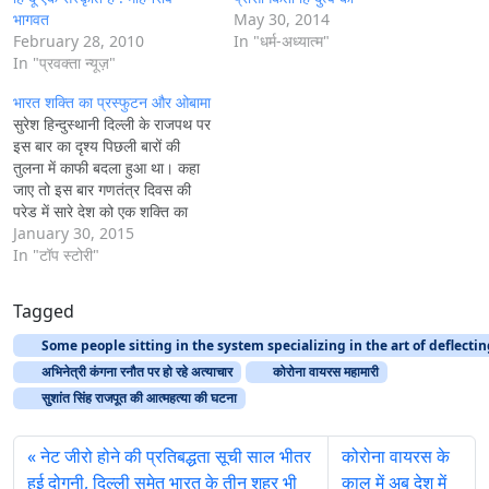
भागवत
May 30, 2014
February 28, 2010
In "धर्म-अध्यात्म"
In "प्रवक्ता न्यूज़"
भारत शक्ति का प्रस्फुटन और ओबामा
सुरेश हिन्दुस्थानी दिल्ली के राजपथ पर
इस बार का दृश्य पिछली बारों की
तुलना में काफी बदला हुआ था। कहा
जाए तो इस बार गणतंत्र दिवस की
परेड में सारे देश को एक शक्ति का
आभास हुआ, एक अद्भुत और विराट
January 30, 2015
शक्ति का दर्शन। जिसे महाशक्ति
In "टॉप स्टोरी"
अमेरिका ने भी टकटकी…
Tagged
Some people sitting in the system specializing in the art of deflecti
अभिनेत्री कंगना रनौत पर हो रहे अत्याचार
कोरोना वायरस महामारी
सुशांत सिंह राजपूत की आत्महत्या की घटना
नेट जीरो होने की प्रतिबद्धता सूची साल भीतर
कोरोना वायरस के
हुई दोगुनी, दिल्ली समेत भारत के तीन शहर भी
काल में अब देश में