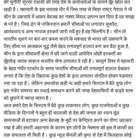
की चुनौती सुरसा राक्षसी की तरह देश के कर्ताधर्ताओं के सामने मूँह खोल कर
खड़ी है। महामारी के इस भयावह दौर में जिस तरह से मित्र राष्ट्र नेपाल ने भी
चीन के उकसावे में आकर बेवजह का नक्शा विवाद उत्पन्न कर दिया है वह समझ
से परे है। जिस ढंग से पाकिस्तान हमारी सीमाओं पर लगातार घुसपैठ,
आतंकवाद व अन्य नापाक हरकते जारी रखें हुए है वह चिंतनीय है। चीन तो
भारतीय भूभाग पर बार-बार कब्जा करने के मकसद से भारत को उकसाने के
लिए सीमा पर आजकल युद्ध जैसे बेहद तनावपूर्ण हालात बना कर बैठा हुआ है,
चीन के द्वारा सीमावर्ती क्षेत्र में की जाने वाली आयेदिन ओछी हरकतों का
मूँहतोड़ जवाब जाब़ाज भारतीय सेना लगातार दे रही है। सम्पूर्ण विश्व में महामारी
के बेहद गंभीर प्रकोप के समय भारतीय सीमाओं की तनावपूर्ण हालात देखकर
लगता है कि देश के खिलाफ कुछ देशों के द्वारा लगातार संगठित होकर षडयंत्र
रचा जा रहा है। लेकिन अफसोस कही ना कही हमारे सिस्टम में बैठे कुछ लोग
इस गंभीर समस्या का स्थाई समाधान करने की जगह देशवासियों से कड़वे सत्य
को छुपाने में ज्यादा व्यस्त है।
आज हमारे देश के सिस्टम में बैठे कुछ ताकतवर लोग, कुछ राजनेताओं व कुछ
मीडिया के दिग्गजों ने बहुत ही चालाकी से देश की जनता का ध्यान मूल
समस्याओं से हटाकर अन्य बेवजह के मुद्दों पर केन्द्रित करने का वीणा उठाकर
रखा है और हमारी अज्ञानता के कारण इन लोगों के नेक्सस को इस में काफी हद
तक सफलता भी मिली है। कुछ न्यूज़ चैनलों की कृपा से देश में फिलहाल कोई