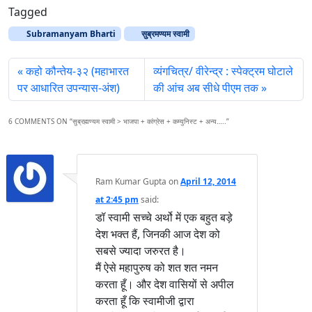
Tagged
Subramanyam Bharti
सुब्रमण्‍यम स्‍वामी
कहो कौन्तेय-३२ (महाभारत
व्‍यंगचित्र/ वीरेन्‍द्र : स्‍पेक्‍ट्रम घोटाले
पर आधारित उपन्यास-अंश)
की आंच अब सीधे पीएम तक
6 COMMENTS ON “
सुब्रह्मण्यम स्वामी > भाजपा + कांग्रेस + कम्युनिस्ट + अन्य…..
”
Ram Kumar Gupta
on
April 12, 2014
at 2:45 pm
said:
डॉ स्वामी सच्चे अर्थो में एक बहुत बड़े
देश भक्त हैं, जिनकी आज देश को
सबसे ज्यादा जरुरत है।
मैं ऐसे महापुरुष को शत शत नमन
करता हूँ। और देश वासियों से अपील
करता हूँ कि स्वामीजी द्वारा