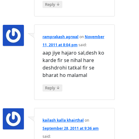
↓
Reply
ramprakash agrwal
on
November
11, 2011 at 8:04 pm
said:
aap jiye hajaro sal,desh ko
karde fir se nihal hare
deshdrohi tatkal fir se
bharat ho malamal
↓
Reply
kailash kalla khairthal
on
September 28, 2011 at 9:36 am
said: