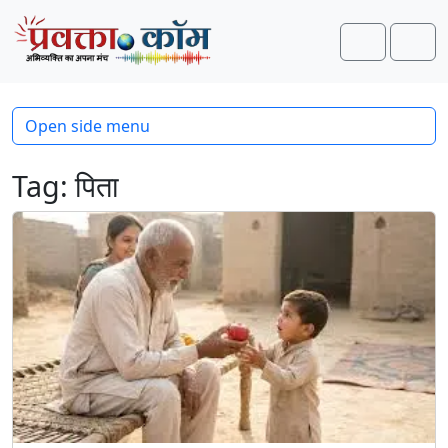
Skip to content
Skip to footer
Search
Men
Open side menu
Tag:
पिता