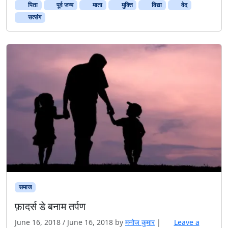
पिता
पूर्व जन्म
माता
मुक्ति
विद्या
वेद
सत्संग
समाज
फ़ादर्स डे बनाम तर्पण
June 16, 2018
/
June 16, 2018
by
मनोज कुमार
|
Leave a