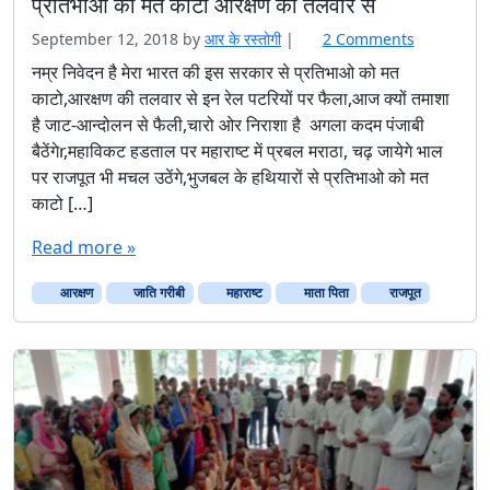
प्रतिभाओ को मत काटो आरक्षण की तलवार से
o
September 12, 2018
by
आर के रस्तोगी
|
2 Comments
n
नम्र निवेदन है मेरा भारत की इस सरकार से प्रतिभाओ को मत
प्र
काटो,आरक्षण की तलवार से इन रेल पटरियों पर फैला,आज क्यों तमाशा
ति
है जाट-आन्दोलन से फैली,चारो ओर निराशा है अगला कदम पंजाबी
भा
बैठेंगेr,महाविकट हडताल पर महाराष्ट में प्रबल मराठा, चढ़ जायेगे भाल
ओ
पर राजपूत भी मचल उठेंगे,भुजबल के हथियारों से प्रतिभाओ को मत
को
म
काटो […]
त
का
Read more »
टो
आ
आरक्षण
जाति गरीबी
महाराष्ट
माता पिता
राजपूत
र
क्ष
ण
की
त
ल
वा
र