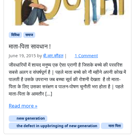
विविधा
समाज
माता-पिता सावधान !
o
June 19, 2015
by
बी.आर.कौंडल
|
1 Comment
n
जीवधारियों में शायद मनुष्य एक ऐसा प्राणी है जिसके बच्चे की परवरिश
मा
सबसे अलग व संघर्षपूर्ण है | पहले माता बच्चे को नौ महीने अपनी कोख में
ता
पालती है उसके उपरान्त जब बच्चा सूर्य की रोशनी देखता है तो माता-
-
पिता के लिए उसका सरंक्षण व पालन-पोषण चुनौती भरा होता है | पहले
पि
माता-पिता के आमतौर […]
ता
सा
Read more »
व
धा
new generation
न
!
the defect in uppbringing of new generation
माता पिता