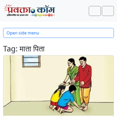
Skip to content
Skip to footer
Search
Men
Open side menu
Tag:
माता पिता