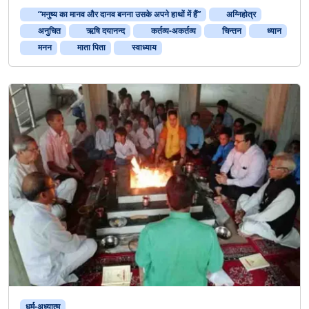
“मनुष्य का मानव और दानव बनना उसके अपने हाथों में हैं”
अग्निहोत्र
अनुचित
ऋषि दयानन्द
कर्तव्य-अकर्तव्य
चिन्तन
ध्यान
मनन
माता पिता
स्वाध्याय
धर्म-अध्यात्म