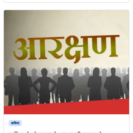
कविता