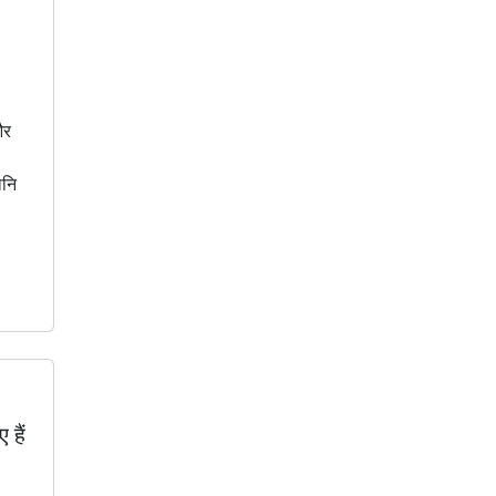
और
ानि
 हैं