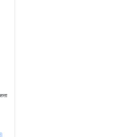
सत्ता
द