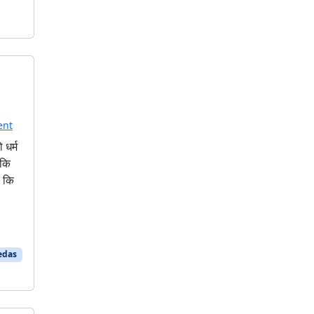
ent
 धर्म
ंकि
ै कि
Vedas