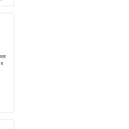
 पता
 व