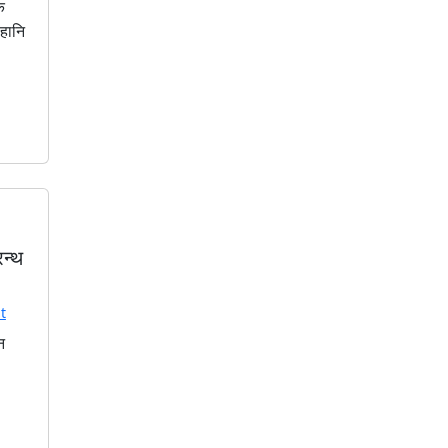
े
 हानि
रन्थ
t
न