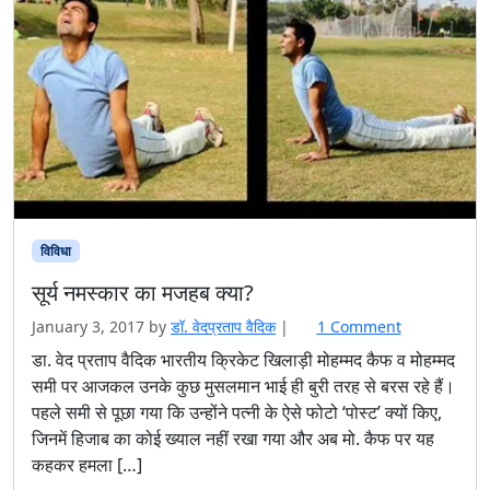
विविधा
सूर्य नमस्कार का मजहब क्या?
o
January 3, 2017
by
डॉ. वेदप्रताप वैदिक
|
1 Comment
n
डा. वेद प्रताप वैदिक भारतीय क्रिकेट खिलाड़ी मोहम्मद कैफ व मोहम्मद
सू
समी पर आजकल उनके कुछ मुसलमान भाई ही बुरी तरह से बरस रहे हैं।
र्य
पहले समी से पूछा गया कि उन्होंने पत्नी के ऐसे फोटो ‘पोस्ट’ क्यों किए,
न
जिनमें हिजाब का कोई ख्याल नहीं रखा गया और अब मो. कैफ पर यह
म
कहकर हमला […]
स्का
र