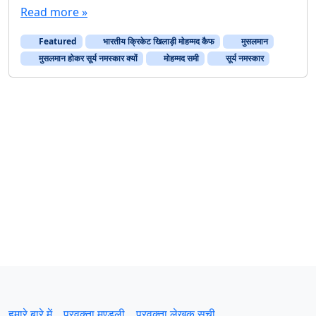
Read more »
का
म
Featured
भारतीय क्रिकेट खिलाड़ी मोहम्मद कैफ
मुसलमान
ज
ह
मुसलमान होकर सूर्य नमस्कार क्यों
मोहम्मद समी
सूर्य नमस्कार
ब
क्या
?
हमारे बारे में
प्रवक्‍ता मण्डली
प्रवक्ता लेखक सूची