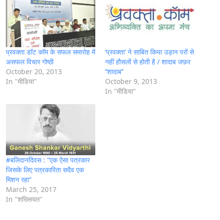
g
…
प्रवक्ता डॉट कॉम के सफल समारोह में
‘प्रवक्‍ता’ ने साबित किया उड़ान परों से
असफल विचार गोष्ठी
नहीं हौसलों से होती है / शादाब जफ़र
October 20, 2013
’’शादाब’’
In "मीडिया"
October 9, 2013
In "मीडिया"
#बलिदानदिवस : “एक ऐसा पत्रकार
जिसके लिए पत्रकारिता सदैव एक
मिशन रहा”
March 25, 2017
In "शख्सियत"