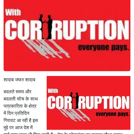
पै
से
की
च
म
क
ने
प
त्र
का
रि
ता
शादाब जफर शादाब
को
व्य
बदलते समय और
व
बदलती सोच के साथ
सा
पत्रकारिता के क्षेत्र
य
ब
में दिन प्रतिदिन
ना
गिरावट आ रही है इस
दि
मुद्दे पर आज देश में
या