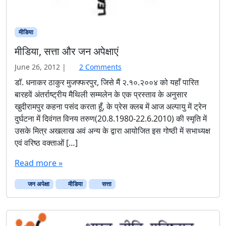
मीडिया
मीडिया, सत्ता और जन अपेक्षाएं
o
June 26, 2012
|
2 Comments
n
डॉ. धनाकर ठाकुर मुजफ्फरपुर, जिसे मैं २.१०.२००४ को यहाँ पारित
मी
बारहवें अंतर्राष्ट्रीय मैथिली सम्मलेन के एक प्रस्ताव के अनुसार
डि
खुदीरामपुर कहना पसंद करता हूँ, के प्रेस क्लब में आज अल्पायु में ट्रेन
या
दुर्घटना में दिवंगत विनय तरुण(20.8.1980-22.6.2010) की स्मृति में
,
उसके मित्र अखलाख अवं अन्य के द्वारा आयोजित इस गोष्ठी में सभाध्यक्ष
स
त्ता
एवं वरिष्ठ वक्ताओं […]
औ
र
Read more »
ज
न
जन अपेक्षा
मीडिया
सत्ता
अ
पे
क्षा
एं