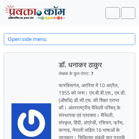
Skip to content
Skip to footer
Search
Men
Open side menu
डॉ. धनाकर ठाकुर
लेखक के कुल पोस्ट:
7
फारबिसगंज, अररिया में 10 अप्रैल,
1955 को जन्‍म। एम.बी.बी.एस., एम.डी.
(औषधि) डी.सी.एच. की शिक्षा प्राप्‍त
की। अंतरराष्‍ट्रीय मैथिली परिषद् के
संस्‍थापक एवं प्रवक्‍ता। मैथिली,
संस्‍कृत, हिंदी, अंग्रेजी, रसियन, फ्रेंच,
कन्‍नड, नेपाली सहित 16 भाषाओं के
जानकार। चिकित्‍सा संबंधी चार पुस्‍तकें