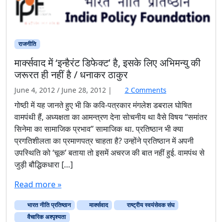
राजनीति
मार्क्सवाद में ‘इन्हैरंट डिफेक्ट’ है, इसके लिए अभिमन्यु की
जरूरत ही नहीं है / धनाकर ठाकुर
o
June 4, 2012
/
June 28, 2012
|
2 Comments
n
गोष्ठी में यह जानते हुए भी कि कवि-पत्रकार मंगलेश डबराल घोषित
मा
वामपंथी हैं, अध्यक्षता का आमन्त्रण देना सोचनीय था वैसे विषय “समांतर
र्क्स
सिनेमा का सामाजिक प्रभाव” सामाजिक था. प्रतिष्ठान भी क्या
वा
प्रगतिशीलता का प्रमाणपत्र चाहता है? उन्होंने प्रतिष्ठान में अपनी
द
उपस्थिति को ‘चूक’ बताया तो इसमें अचरज की बात नहीं हुई. वामपंथ से
में
‘
जुड़ी बौद्धिकधारा […]
इ
न्है
Read more »
रं
ट
भारत नीति प्रतिष्ठान
मार्क्सवाद
राष्ट्रीय स्वयंसेवक संघ
डि
वैचारिक अश्‍पृश्‍यता