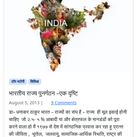
टॉप स्टोरी
विविधा
भारतीय राज्य पुनर्गठन –एक दृष्टि
o
August 5, 2013
|
9 Comments
n
डा॰ धनाकर ठाकुर भारत – राज्यों का संघ है – राज्य ही मूल इकाई होनी
भा
चाहिए जो २.५- ५ % आबादी या और क्षेत्रफल के मानडंडों को पूरा
र
करने वाला हो मैं १९७७ से देश में सांगठनिक प्रवास कर रहा हु प्रान्त
ती
की जीविता , भूगोल, जलवायु, सामाजिक-आर्थिक स्थिति, राष्ट्र की
य