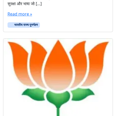
सुरक्षा और भाषा जो […]
रा
ज्य
Read more »
पु
न
भारतीय राज्य पुनर्गठन
र्ग
ठ
न
–
ए
क
दृ
ष्टि