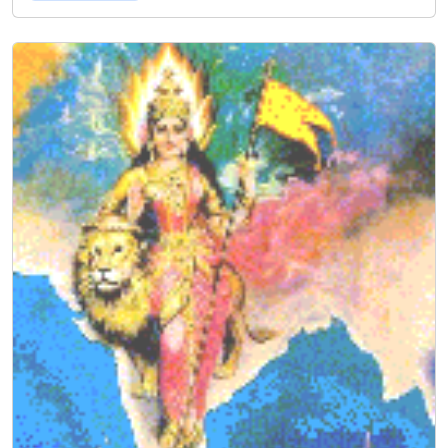
फे
क्ट
’
है
,
इ
स
के
लि
ए
अ
भि
म
न्यु
की
ज
रू
र
त
ही
न
हीं