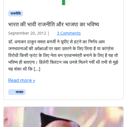
राजनीति
भारत की भावी राजनीति और भाजपा का भविष्य
o
September 20, 2012
|
3 Comments
n
डॉ. धनाकर ठाकुर ममता बनर्जी ने यूपीए से हटने का निर्णय आम
भा
जनभावनाओं की अपेक्षाओं पर खरा उतरने के लिए लिया है या कांग्रेस
र
विरोधी किसी फ्रंट के लिए नेता बन प्रधानमंत्री बनाने के लिए है यह तो
त
भविष्य ही बताएगा। हिलेरी क्लिंटन जब उनसे मिलने गयीं थी तभी से मुझे
की
यह शंका थी कि […]
भा
वी
Read more »
रा
ज
भाजपा
नी
ति
औ
र
भा
ज