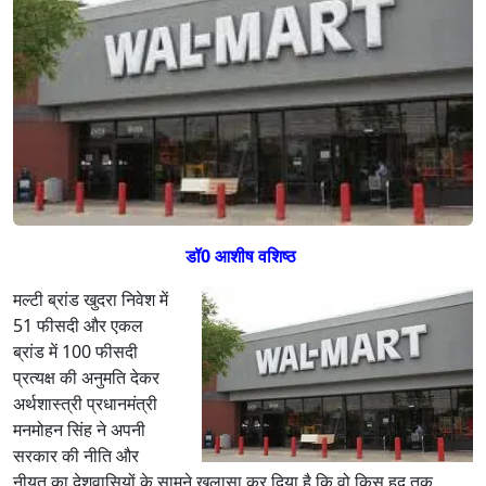
हीं
अ
ब
वा
ल
मा
र्ट
डॉ0 आशीष वशिष्ठ
मल्टी ब्रांड खुदरा निवेश में
51 फीसदी और एकल
ब्रांड में 100 फीसदी
प्रत्यक्ष की अनुमति देकर
अर्थशास्त्री प्रधानमंत्री
मनमोहन सिंह ने अपनी
सरकार की नीति और
नीयत का देशवासियों के सामने खुलासा कर दिया है कि वो किस हद तक