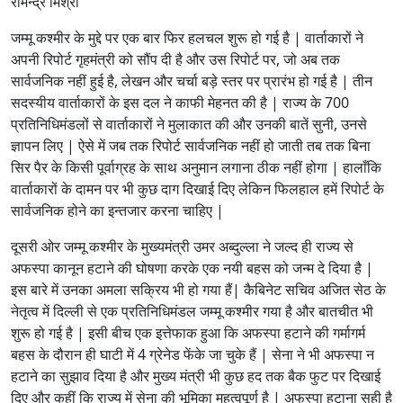
रामेन्द्र मिश्रा
क
जम्मू कश्मीर के मुद्दे पर एक बार फिर हलचल शुरू हो गई है | वार्ताकारों ने
श्मी
र
अपनी रिपोर्ट गृहमंत्री को सौंप दी है और उस रिपोर्ट पर, जो अब तक
औ
सार्वजनिक नहीं हुई है, लेखन और चर्चा बड़े स्तर पर प्रारंभ हो गई है | तीन
र
सदस्यीय वार्ताकारों के इस दल ने काफी मेहनत की है | राज्य के 700
अ
प्रतिनिधिमंडलों से वार्ताकारों ने मुलाकात की और उनकी बातें सुनी, उनसे
फ
ज्ञापन लिए | ऐसे में जब तक रिपोर्ट सार्वजनिक नहीं हो जाती तब तक बिना
स्पा
सिर पैर के किसी पूर्वाग्रह के साथ अनुमान लगाना ठीक नहीं होगा | हालाँकि
को
वार्ताकारों के दामन पर भी कुछ दाग दिखाई दिए लेकिन फिलहाल हमें रिपोर्ट के
स
म
सार्वजनिक होने का इन्तजार करना चाहिए |
झ
ना
दूसरी ओर जम्मू कश्मीर के मुख्यमंत्री उमर अब्दुल्ला ने जल्द ही राज्य से
ज
अफस्पा कानून हटाने की घोषणा करके एक नयी बहस को जन्म दे दिया है |
रु
इस बारे में उनका अमला सक्रिय भी हो गया हैं| कैबिनेट सचिव अजित सेठ के
री
नेतृत्व में दिल्ली से एक प्रतिनिधिमंडल जम्मू कश्मीर गया है और बातचीत भी
शुरू हो गई है | इसी बीच एक इत्तेफाक हुआ कि अफस्पा हटाने की गर्मागर्म
बहस के दौरान ही घाटी में 4 ग्रेनेड फेंके जा चुके हैं | सेना ने भी अफस्पा न
हटाने का सुझाव दिया है और मुख्य मंत्री भी कुछ हद तक बैक फुट पर दिखाई
दिए और कहीं कि राज्य में सेना की भूमिका महत्वपूर्ण है | अफस्पा हटाना सही है