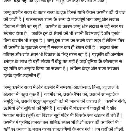
उतना बड़ा नहीं कि ऐसे संवेदनशील मुद्दों पर कड़ा फैसला ले सकें |
जम्मू कश्मीर राज्य के बाहर राज्य के एक हिस्से यानि केवल कश्मीर की ही बात
की जाती है | फलस्वरूप राज्य के अन्य दो महत्वपूर्ण भाग जम्मू और लद्दाख
विकास में पीछे रह गए हैं | कश्मीर के कारण जम्मू और लद्दाख से बड़े स्तर पर
भेदभाव होता है | जबकि इन दो क्षेत्रों की भी अपनी विशेषताएं हैं और इनके
बिना कश्मीर भी अधूरा है | जम्मू इस राज्य का सबसे बड़ा शहर है लेकिन फिर
भी कश्मीर के मुकाबले जम्मू में सरकार कम ही ध्यान देती है | लद्दाख जैसा
पवित्र और शांत क्षेत्र भी विकास के लिए तरस रहा है | प्रकृति की अनमोल
धरोहर के साथ ही बड़ी संख्या में बौद्ध मठ यहाँ है जहाँ दुनिया के कोलाहल से
दूर शांति का अनुभव किया जा सकता है | लेकिन केंद्र और राज्य सरकारें
इसके प्रति उदासीन हैं |
जम्मू कश्मीर राज्य में और कश्मीर में समस्या, आतंकवाद, हिंसा, हड़ताल के
अलावा भी बहुत कुछ है | कश्मीर को, उसके वैभव को, उसकी सांस्कृतिक
समृद्धि को, उसकी अद्भुत खूबसूरती को भी जानने की जरुरत है | कश्मीर संतो,
ऋषियों और सूफियों की भूमि है | कश्मीर में शंकराचार्य पहाड़ी भी है और
भगवान मार्तंड (सूर्य) का विशाल सूर्य मंदिर भी जिसके अब खंडहर ही बचे हैं |
कश्मीर में प्रसिद्द हजरत बल धार्मिक स्थल भी है तो केसर की क्यारियां भी |
यहीं पर कल्हण के महान ग्रन्थ राजतरंगिणी के स्वर गूंजे | हम यहाँ की झीलों,