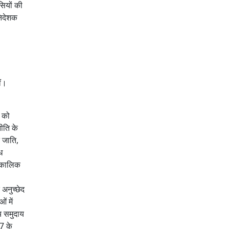
सियों की
निदेशक
ीं।
न को
नीति के
 जाति,
ध
्वकालिक
अनुच्छेद
ं में
य समुदाय
37 के