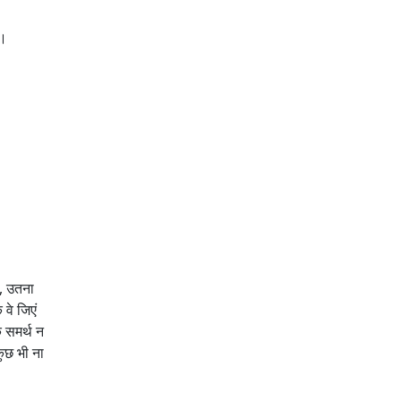
ा।
ं, उतना
 वे जिएं
 समर्थ न
कुछ भी ना