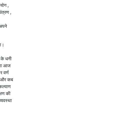
आयोग ,
ंत्रण ,
 अपने
गा।
 के धनी
थवा आज
र वर्ण
गा और कब
 कल्याण
क्षण की
्यवस्था