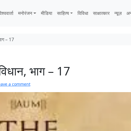
िश्ववार्ता
मनोरंजन
मीडिया
साहित्‍य
विविधा
साक्षात्‍कार
न्यूज़
अन
भाग – 17
ंविधान, भाग – 17
eave a comment