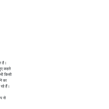
ण है।
ुए कहते
ो भी किसी
ने का
हे हैं।
प से