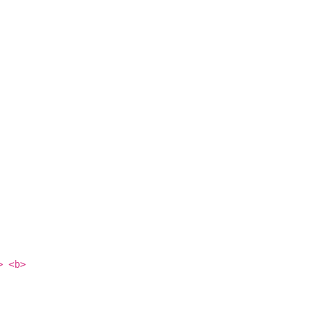
> <b>