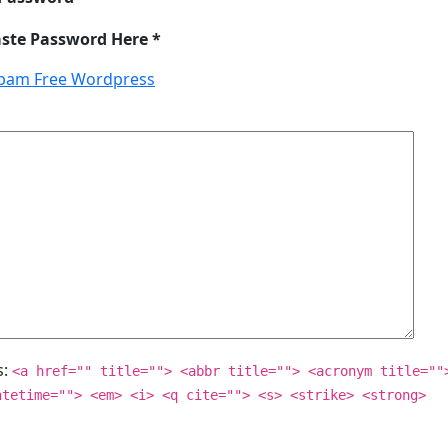
aste Password Here *
pam Free Wordpress
s:
<a href="" title=""> <abbr title=""> <acronym title=""
atetime=""> <em> <i> <q cite=""> <s> <strike> <strong>