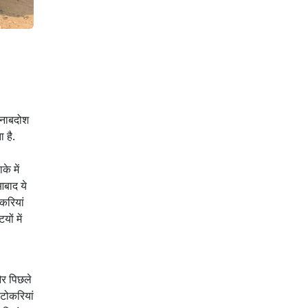
खानाबदोश
 है.
े में
आबाद ये
करियां
ों में
और पिछले
 टोकरियां