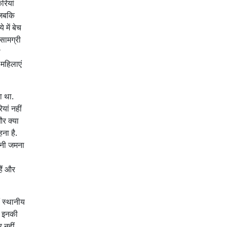
रियां
 जबकि
 में बेच
सामग्री
ी
 महिलाएं
ा था.
यां नहीं
और क्या
ना है.
त्नी जमना
ैं और
ं स्थानीय
ब इनकी
 नहीं