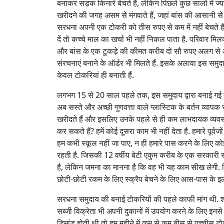
बनाकर सड़क किनारे बेचते हैं, लेकिन पिछले कुछ सालों में ज्
खरीदने की जगह असम से मंगवाते हैं, जहां बांस की आसानी स
सरधना अपनी एक टोकरी को तीस रुपए से कम में नहीं बेचते हैं. 
दें तो कच्चे माल का खर्चा भी नहीं निकल पाता है. परिवार म
और बांस के एक टुकड़े की कीमत करीब दो सौ रुपए अलग से आती 
संरचनाएं बनाने के ऑर्डर भी मिलते हैं. इसके अलावा इस समुदा
केवल टोकरियां ही बनाती हैं.
लगभग 15 से 20 साल पहले तक, इस समुदाय द्वारा बनाई गई ब
अब सस्ते और अच्छी गुणवत्ता वाले प्लास्टिक के बर्तन व्याप
खरीदते हैं और इसलिए उनके पहले से ही कम लाभदायक व्यवसाय
कर सकते हैं? हमें कोई दूसरा काम भी नहीं देता है. हमारे पू
हम कभी स्कूल नहीं जा पाए, न ही हमारे पास करने के लिए कोई
रहती है. जिसकी 12 वर्षीय बेटी एकुम करीब के एक सरकारी स्कू
है, लेकिन जमना का मानना है कि वह भी यह काम सीख लेगी. 
छोटी-छोटी रकम के लिए स्क्रैप बेचने के लिए आस-पास के इलाक
सरधना समुदाय की बनाई टोकरियों की पहले काफी मांग थी. शहर
सब्जी विक्रेता भी अपनी दुकानों में उपयोग करने के लिए इनस
डिमांड होती थी तो हम महीने में कम से कम बीस से पच्चीस ट