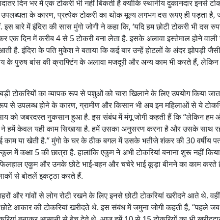
यादातर दिन भर में एक टोकरी भी नहीं बिकती है क्योंकि स्थानीय दुकानदार इनसे टोक
े उपलब्धता के कारण, प्रत्येक टोकरी का थोक मूल्य लगभग दस रूपए ही पड़ता है,
इस बारे में इंदिरा की सास मुंगो जोगी ने कहा कि, ‘यदि हम छोटी टोकरी भी दस रुपये
िलकर एक दिन में करीब 4 से 5 टोकरी बना लेता है. इसके अलावा इस्तेमाल होने वाली 
है. इंदिरा के पति मुकेश ने बताया कि कई बार उन्हें होटलों के अंदर झोपड़ी जैस
य के पुरुष बांस की क्राफ्टिंग के अलावा मजदूरी और अन्य काम भी करते हैं, लेकिन
ड़ी टोकरियों का व्यापक रूप से पशुओं को चारा खिलाने के लिए उपयोग किया जात
क रूप से उपलब्ध होने के कारण, ग्रामीण और किसान भी अब इन महिलाओं से ये टोकरि
 को जबरदस्त नुकसान हुआ है. इस संबंध में मंगू जोगी कहती हैं कि “लेकिन हम 
र्वजों ने हमें केवल यही काम सिखाया है. हमें उसका अनुसरण करना है और उसके साथ रह
 काम या खेती है.” मुंगो के घर के ठीक बगल में उसके भतीजे शंकर की 30 वर्षीय प
ल में कक्षा 5 की छात्रा है. हालांकि एकुम ने अभी टोकरियां बनाना शुरू नहीं किया
फिलहाल एकुम और उनके छोटे भाई-बहन और चचेरे भाई कूड़ा बीनने का काम करते ह
ों से बोतलें इकट्ठा करते हैं.
ों और गांवों से लोग रोटी रखने के लिए इनसे छोटी टोकरियां खरीदने आते थे. वही
े छोटे आकार की टोकरियां खरीदते थे. इस संबंध में जमुना जोगी कहती हैं, “पहले ज
ोकरियां बनाकर आसानी से बेच देते थे. आज हमें 10 से 15 टोकरियों का भी खरीददार