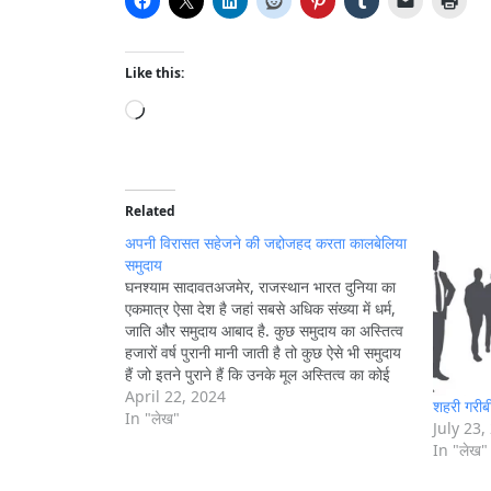
Like this:
L
o
a
d
i
Related
n
अपनी विरासत सहेजने की जद्दोजहद करता कालबेलिया
g
समुदाय
घनश्याम सादावतअजमेर, राजस्थान भारत दुनिया का
…
एकमात्र ऐसा देश है जहां सबसे अधिक संख्या में धर्म,
जाति और समुदाय आबाद है. कुछ समुदाय का अस्तित्व
हजारों वर्ष पुरानी मानी जाती है तो कुछ ऐसे भी समुदाय
हैं जो इतने पुराने हैं कि उनके मूल अस्तित्व का कोई
प्रमाण भी मौजूद…
April 22, 2024
शहरी गरीबी 
In "लेख"
July 23,
In "लेख"