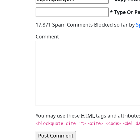
* Type Or P
17,871 Spam Comments Blocked so far by
S
Comment
You may use these
HTML
tags and attribute
<blockquote cite=""> <cite> <code> <del d