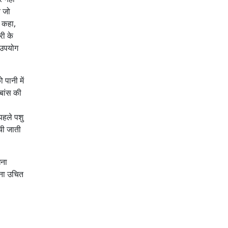
य जो
े कहा,
री के
ा उपयोग
 पानी में
 बांस की
पहले पशु
ेची जाती
धना
हना उचित