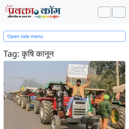
Skip to content
Skip to footer
Search
Men
Open side menu
Tag:
कृषि कानून