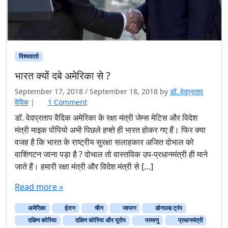
विश्ववार्ता
भारत क्यों दबे अमेरिका से ?
September 17, 2018
/
September 18, 2018
by
डॉ. वेदप्रताप
o
वैदिक
|
1 Comment
n
डॉ. वेदप्रताप वैदिक अमेरिका के रक्षा मंत्री जेम्स मेटिस और विदेश
भा
मंत्री माइक पोंपियो अभी पिछले हफ्ते ही भारत होकर गए हैं। फिर क्या
र
वजह है कि भारत के राष्ट्रीय सुरक्षा सलाहकार अजित दोभाल को
त
वाशिंगटन जाना पड़ा है ? दोभाल तो वास्तविक उप-प्रधानमंत्री ही माने
क्यों
जाते हैं। हमारी रक्षा मंत्री और विदेश मंत्री से […]
द
बे
Read more »
अ
मे
अमेरिका
ईरान
रि
चीन
जापान
डोनाल्ड ट्रंप
का
दक्षिण कोरिया
दक्षिण कोरिया और यूरोप
परमाणु
प्रधानमंत्री