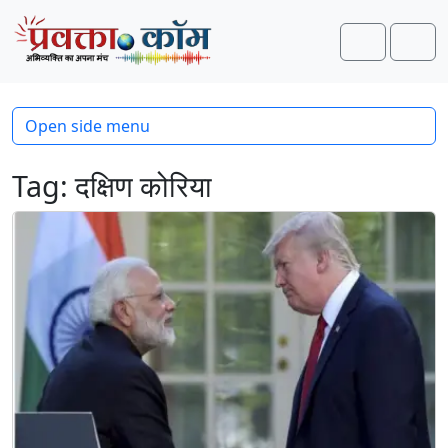
Skip to content
Skip to footer
Search
Men
Open side menu
Tag:
दक्षिण कोरिया