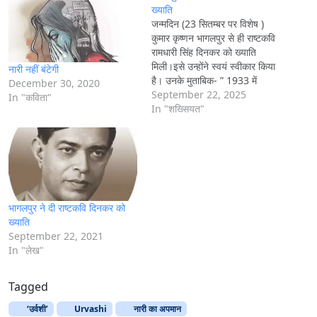
g
ख्याति
जन्मदिन (23 सितम्बर पर विशेष )
…
कुमार कृष्णन भागलपुर से ही राष्टकवि
रामधारी सिंह दिनकर को ख्याति
मिली।इसे उन्होंने स्वयं स्वीकार किया
नारी नहीं बंटेगी
है। उनके मुताबिक- ” 1933 में
December 30, 2020
सुप्रसिद्ध इतिहासकार काशी प्रसाद
September 22, 2025
In "कविता"
जायसवाल नें भागलपुर में बिहार
In "शख्सियत"
प्रादेशिक हिन्दी साहित्य सम्मेलन का
सभापतित्व किया था।इसके आयोजक
थे पं शिवदुलारे मिश्र.…
भागलपुर ने दी राष्टकवि दिनकर को
ख्याति
September 22, 2021
In "लेख"
Tagged
‘उर्वशी’
Urvashi
नारी का अपमान