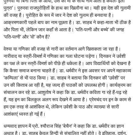
पुरुरवा भी बिना पिता के आया, उस का माँ के साथ नाम आता है केवल-‘इला
पुत्रा’। पुरुरवा राजपुरोहितों के हाथ का खिलौना था। यही इस देश की गुलामी
की वजह है। पुरोहित के रूप में जार ने देश को गुलाम ही बनवाया है।
आक्रमणकारी पहले बाप का नाम पूछता है। डा. साहब ने कहा-माता भी ठीक है
और पिता भी, लेकिन जार कहाँ से आता है। ‘पति-पत्नी और बच्चे’ की जगह
‘पति-पत्नी’ और ‘वो’ कौन है?
वेश्या या गणिका की वजह से नारी का वर्तमान आगे खिसकता जा रहा है।
नारीवाद या स्त्री-विमर्श में गणिका का गला घोटना पड़ेगा। दिनकर ने उर्वशी
का पक्ष ले कर स्त्री-विमर्श को पीछे ही धकेला है। आप विद्यार्थियों को देखना है
कि कैसा समाज बनाना चाहते हैं। डा. धर्मवीर ने इस अवसर पर अपने महाकाव्य
‘कम्पिला’ से भी पाठ किया। डा. साहब ने बताया कि दिनकर की ‘उर्वशी’ पर
उन की किताब आ रही है, यह जल्द ही पाठकों को उपलब्ध होगी। कार्यक्रम का
संचालन कर रहे डा. आशुतोष ने कहा कि डा. धर्मवीर कविता गा रहे हैं-पढ़ रहे
हैं, यह इन का बिलकुल अलग रूप देखने में आया है। प्रेमचंद पर इन के काम से
हम एक तरह से आशंकित थे, लेकिन उर्वशी के पाठ और व्याख्या से सारी
आशंकाएं ध्वस्त हो गई हैं।
धन्यवाद ज्ञापन में प्रो. श्यौराज सिंह ‘बेचैन’ ने कहा कि डा. धर्मवीर का ज्ञान
अथाह है। डा. साहब केवल हिन्दी से संचालित नहीं होते। वे इतिहास, दर्शन,