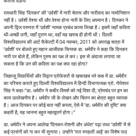
कैलाश दहिया
र्व
रामधारी सिंह ‘दिनकर’ की ‘उर्वशी’ में नारी चेतना और नारीवाद का नामोनिशान
शी
’
नहीं है। उर्वशी वेश्या थी और वेश्या होना नारी के लिए अपमान है। दिनकर ने
हो
अपनी द्विज परम्परा में ‘उर्वशी’ नामक प्रबंध काव्य लिखा है। इसमें जहाँ कविता
ना
थी-अच्छी लगी, जहाँ पुराण था, वहाँ यह खराब ही होनी थी। दिल्ली
ना
विश्वविद्यालय की आर्ट फैकेल्टी में 04 नवम्बर, 2011 को अपराह्न सत्रा में
री
‘उर्वशी’ पर बोलते हुए महान आजीवक चिन्तक डा. धर्मवीर ने कहा कि दिनकर
का
नारी पर बोले हैं, लेकिन पुरुष का पक्ष ले कर। इस से अंदाजा लगाया जा
अ
सकता है कि उन की कविता का पक्ष क्या रहा होगा?
प
मा
जिज्ञासु विद्यार्थियों और विद्वान प्रोफेसरों से खचाखच भरे कक्ष में डा. धर्मवीर
न
है
का परिचय कराते हुए दिल्ली विश्वविद्यालय में हिन्दी विभागाध्यक्ष प्रो. गोपेश्वर
:
सिंह ने कहा-‘‘डा. धर्मवीर ने कबीर-विमर्श को नई दिशा दी, प्रेमचंद पर इन का
डा
काम उल्लेखनीय है। धर्मवीर जी के लेखन और चिंतन का क्षेत्रा बहुत व्यापक
.
है। आज दिनकर पर कोई बात नहीं करता, ऐसे में ‘डा. धर्मवीर की दृष्टि’ क्या
ध
कहती है, यह जानना बहुत महत्वूपर्ण होगा।’’
र्म
वी
डा. धर्मवीर ने अपना आलेख ‘दिनकर-रोशनी और अंधेरा’ पढ़ा तथा ‘उर्वशी’ में से
र
कई प्रसंगों को गा कर भी सुनाया। उन्होंने ‘रात रुपहली आई’ का विशेष पाठ