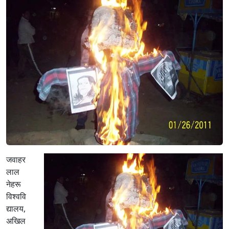
जवाहर
लाल
नेहरू
विश्‍ववि
द्यालय,
अखिल