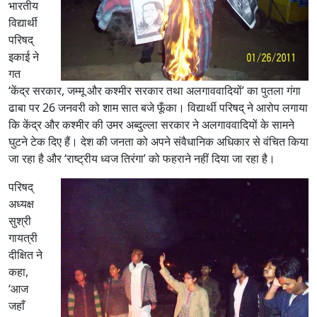
भारतीय
विद्यार्थी
परिषद्
इकाई ने
गत
‘केंद्र सरकार, जम्मू और कश्मीर सरकार तथा अलगाववादियों’ का पुतला गंगा
ढाबा पर 26 जनवरी को शाम सात बजे फूँका। विद्यार्थी परिषद् ने आरोप लगाया
कि केंद्र और कश्मीर की उमर अब्दुल्ला सरकार ने अलगाववादियों के सामने
घुटने टेक दिए हैं। देश की जनता को अपने संवैधानिक अधिकार से वंचित किया
जा रहा है और ‘राष्‍ट्रीय ध्‍वज तिरंगा’ को फहराने नहीं दिया जा रहा है।
परिषद्
अध्यक्ष
सुश्री
गायत्री
दीक्षित ने
कहा,
‘आज
जहाँ