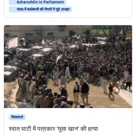
Azharuddin in Parliament
बा
संसद में बल्लेबाजी की तैयारी में जुटे अजहर
जी
की
तै
या
री
में
जु
टे
अ
ज
ह
र
विश्ववार्ता
स्वात घाटी में पत्रकार ‘मूसा खान’ की हत्या