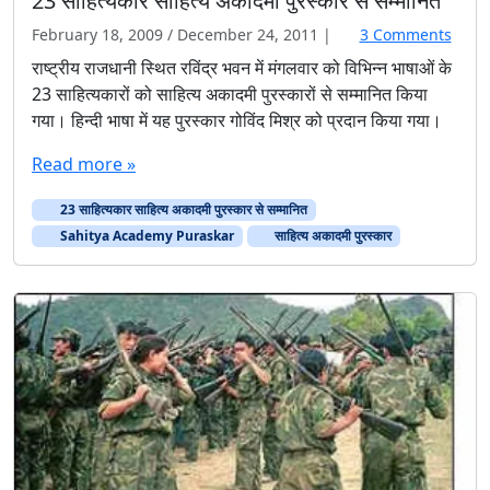
23 साहित्यकार साहित्य अकादमी पुरस्कार से सम्मानित
स्तू
o
February 18, 2009
/
December 24, 2011
|
3 Comments
प
n
राष्ट्रीय राजधानी स्थित रविंद्र भवन में मंगलवार को विभिन्न भाषाओं के
2
23 साहित्यकारों को साहित्य अकादमी पुरस्कारों से सम्मानित किया
3
गया। हिन्दी भाषा में यह पुरस्कार गोविंद मिश्र को प्रदान किया गया।
सा
हि
Read more »
त्य
का
23 साहित्यकार साहित्य अकादमी पुरस्कार से सम्मानित
र
Sahitya Academy Puraskar
साहित्य अकादमी पुरस्कार
सा
हि
त्य
अ
का
द
मी
पु
र
स्का
र