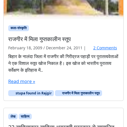
कला-संस्कृति
राजगीर में मिला गुप्तकालीन स्तूप
o
February 18, 2009
/
December 24, 2011
|
2 Comments
n
बिहार के नालंदा जिला में राजगीर की गिरीव्रज पहाड़ी पर पुरातत्ववेताओं
रा
ने एक विशाल स्तूप खोज निकाल है। इस खोज को भारतीय पुरातत्व
ज
सर्वेक्षण के इतिहास में..
गी
र
Read more »
में
मि
stupa found in Rajgir
राजगीर में मिला गुप्तकालीन स्तूप
ला
गु
प्त
का
लेख
साहित्‍य
ली
न