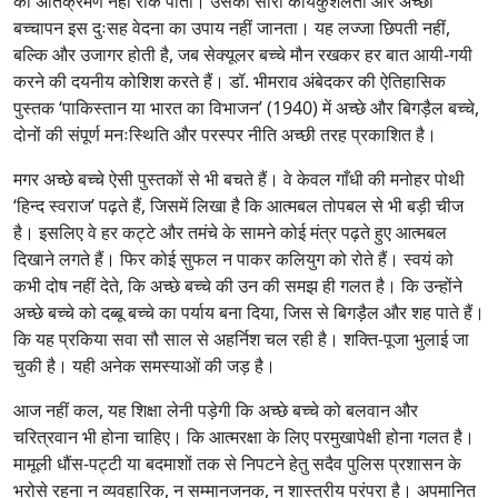
का अतिक्रमण नहीं रोक पाता। उसकी सारी कार्यकुशलता और अच्छा
बच्चापन इस दुःसह वेदना का उपाय नहीं जानता। यह लज्जा छिपती नहीं,
बल्कि और उजागर होती है, जब सेक्यूलर बच्चे मौन रखकर हर बात आयी-गयी
करने की दयनीय कोशिश करते हैं। डॉ. भीमराव अंबेदकर की ऐतिहासिक
पुस्तक ‘पाकिस्तान या भारत का विभाजन’ (1940) में अच्छे और बिगड़ैल बच्चे,
दोनों की संपूर्ण मनःस्थिति और परस्पर नीति अच्छी तरह प्रकाशित है।
मगर अच्छे बच्चे ऐसी पुस्तकों से भी बचते हैं। वे केवल गाँधी की मनोहर पोथी
‘हिन्द स्वराज’ पढ़ते हैं, जिसमें लिखा है कि आत्मबल तोपबल से भी बड़ी चीज
है। इसलिए वे हर कट्टे और तमंचे के सामने कोई मंत्र पढ़ते हुए आत्मबल
दिखाने लगते हैं। फिर कोई सुफल न पाकर कलियुग को रोते हैं। स्वयं को
कभी दोष नहीं देते, कि अच्छे बच्चे की उन की समझ ही गलत है। कि उन्होंने
अच्छे बच्चे को दब्बू बच्चे का पर्याय बना दिया, जिस से बिगड़ैल और शह पाते हैं।
कि यह प्रकिया सवा सौ साल से अहर्निश चल रही है। शक्ति-पूजा भुलाई जा
चुकी है। यही अनेक समस्याओं की जड़ है।
आज नहीं कल, यह शिक्षा लेनी पड़ेगी कि अच्छे बच्चे को बलवान और
चरित्रवान भी होना चाहिए। कि आत्मरक्षा के लिए परमुखापेक्षी होना गलत है।
मामूली धौंस-पट्टी या बदमाशों तक से निपटने हेतु सदैव पुलिस प्रशासन के
भरोसे रहना न व्यवहारिक, न सम्मानजनक, न शास्त्रीय परंपरा है। अपमानित