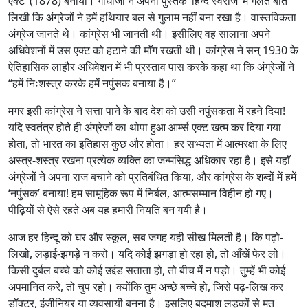
एक्ट’ (1878) बनाया। गाँधीजी ने अपनी पुस्तक ‘हिन्द स्वराज’ में गलत बात
लिखी कि अंग्रेजों ने हमें हथियार बल से गुलाम नहीं बना रखा है। वास्तविकता
अंग्रेज जानते थे। कांग्रेस भी जानती थी। इसीलिए वह सालाना अपने
अधिवेशनों में उस एक्ट को हटाने की माँग रखती थी। कांग्रेस ने सन् 1930 के
ऐतिहासिक लाहौर अधिवेशन में भी प्रस्ताव पास करके कहा था कि अंग्रेजों ने
“हमें निःशस्त्र करके हमें नपुंसक बनाया है।”
मगर इसी कांग्रेस ने सत्ता पाने के बाद देश को उसी नपुंसकता में रहने दिया!
यदि स्वतंत्र होते ही अंग्रेजों का थोपा हुआ आर्म्स एक्ट खत्म कर दिया गया
होता, तो भारत का इतिहास कुछ और होता। हर सभ्यता में आत्मरक्षा के लिए
अस्त्र-शस्त्र रखना प्रत्येक व्यक्ति का जन्मसिद्ध अधिकार रहा है। इसे यहाँ
अंग्रेजों ने अपना राज बचाने को प्रतिबंधित किया, और कांग्रेस के शब्दों में हमें
‘नपुंसक’ बनाया! हम सामूहिक रूप में निर्बल, आत्मसम्मान विहीन हो गए।
पीढ़ियों से ऐसे रहते अब यह हमारी नियति बन गयी है।
आज हर हिन्दू को घर और स्कूल, सब जगह यही सीख मिलती है। कि पढ़ो-
लिखो, लड़ाई-झगड़े न करो। यदि कोई झगड़ा हो रहा हो, तो आँखें फेर लो।
किसी दुर्बल बच्चे को कोई उद्दंड सताता हो, तो बीच में न पड़ो। तुम्हें भी कोई
अपमानित करे, तो चुप रहो। क्योंकि तुम अच्छे बच्चे हो, जिसे पढ़-लिख कर
डॉक्टर, इंजीनियर या व्यवसायी बनना है। इसलिए बदमाश लड़कों से मत