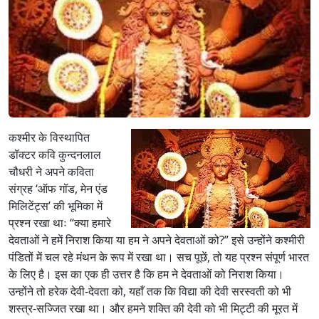
पू
जा
का
वि
स्म
र
ण
–
शं
कश्मीर के विस्थापित
क
डॉक्टर कवि कुन्दनलाल
र
श
चौधरी ने अपने कविता
र
संग्रह ‘ऑफ गॉड, मेन एंड
ण
मिलिटेंट्स’ की भूमिका में
प्रश्न रखा थाः “क्या हमारे
देवताओं ने हमें निराश किया या हम ने अपने देवताओं को?” इसे उन्होंने कश्मीरी
पंडितों में चल रहे मंथन के रूप में रखा था। सच पूछें, तो यह प्रश्न संपूर्ण भारत
के लिए है। इस का एक ही उत्तर है कि हम ने देवताओं को निराश किया।
उन्होंने तो हरेक देवी-देवता को, यहाँ तक कि विद्या की देवी सरस्वती को भी
शस्त्र-सज्जित रखा था। और हमने शक्ति की देवी को भी मिट्टी की मूरत में