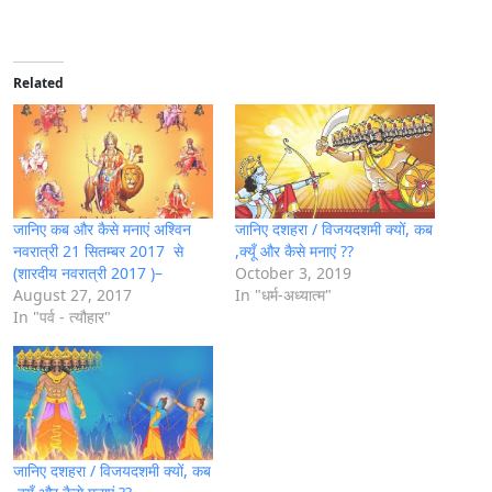
o
a
d
i
Related
n
g
…
जानिए कब और कैसे मनाएं अश्विन
जानिए दशहरा / विजयदशमी क्यों, कब
नवरात्री 21 सितम्बर 2017 से
,क्यूँ और कैसे मनाएं ??
(शारदीय नवरात्री 2017 )–
October 3, 2019
August 27, 2017
In "धर्म-अध्यात्म"
In "पर्व - त्यौहार"
जानिए दशहरा / विजयदशमी क्यों, कब