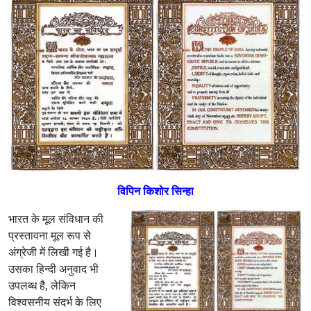
क्ष
ण
–
सं
वि
धा
न
की
मू
ल
प्र
स्ता
व
विपिन किशोर सिन्हा
ना
का
भारत के मूल संविधान की
अ
प्रस्तावना मूल रूप से
प
अंग्रेजी में लिखी गई है।
मा
उसका हिन्दी अनुवाद भी
न
उपलब्ध है, लेकिन
है
विश्वसनीय संदर्भ के लिए