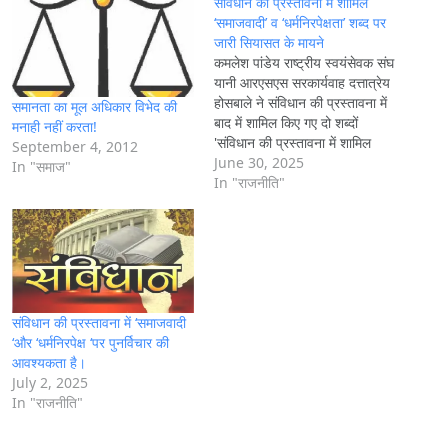
संविधान की प्रस्तावना में शामिल
g
‘समाजवादी’ व ‘धर्मनिरपेक्षता’ शब्द पर
जारी सियासत के मायने
…
कमलेश पांडेय राष्ट्रीय स्वयंसेवक संघ
यानी आरएसएस सरकार्यवाह दत्तात्रेय
होसबाले ने संविधान की प्रस्तावना में
समानता का मूल अधिकार विभेद की
बाद में शामिल किए गए दो शब्दों
मनाही नहीं करता!
'संविधान की प्रस्तावना में शामिल
September 4, 2012
'समाजवादी' व 'धर्मनिरपेक्षता' शब्द पर
June 30, 2025
In "समाज"
जारी सियासत के मायने' और
In "राजनीति"
'धर्मनिरपेक्ष' को 'संविधान हत्या दिवस'
के दिन ही हटवाने की जो वकालत
की…
संविधान की प्रस्तावना में ‘समाजवादी
‘और ‘धर्मनिरपेक्ष ‘पर पुनर्विचार की
आवश्यकता है।
July 2, 2025
In "राजनीति"