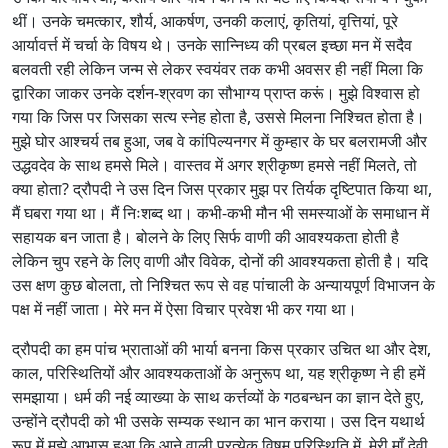
थीं। उनके चमत्कार, शौर्य, आकर्षण, उनकी कलाएं, कृतियां, वृत्तियां, पूरे
आर्यावर्त्त में चर्चा के विषय थे। उनके सान्निध्य की प्रबल इच्छा मन में सदैव
बलवती रही लेकिन जन्म से लेकर स्वयंवर तक कभी अवसर ही नहीं मिला कि
द्वारिका जाकर उनके दर्शन-श्रवण का सौभाग्य प्राप्त करूं। मुझे विश्वास हो
गया कि जिस पर जिसका सत्य स्नेह होता है, उससे मिलना निश्चित होता है।
मुझे घोर आश्चर्य तब हुआ, जब वे कांपिल्यनगर में कुम्हार के घर बलरामजी और
उद्धवदेव के साथ हमसे मिले। वास्तव में अगर श्रीकृष्ण हमसे नहीं मिलते, तो
क्या होता? द्रौपदी ने उस दिन जिस प्रकार मुझ पर तिर्यक दृष्टिपात किया था,
मैं घबरा गया था। मैं निःशब्द था। कभी-कभी मौन भी समस्याओं के समाधान में
सहायक बन जाता है। बोलने के लिए सिर्फ वाणी की आवश्यकता होती है
लेकिन चुप रहने के लिए वाणी और विवेक, दोनों की आवश्यकता होती है। यदि
उस क्षण कुछ बोलता, तो निश्चित रूप से वह पांचाली के अन्यायपूर्ण विभाजन के
पक्ष में नहीं जाता। मेरे मन में ऐसा विचार प्रवेश भी कर गया था।
द्रौपदी का हम पांच भ्राताओं की भार्या बनना किस प्रकार उचित था और देश,
काल, परिस्थितियों और आवश्यकताओं के अनुरूप था, यह श्रीकृष्ण ने ही हमें
समझाया। धर्म की नई व्याख्या के साथ कर्त्तव्यों के गठबन्धन का ज्ञान देते हुए,
उन्होंने द्रौपदी को भी उसके सम्यक स्थान का भान कराया। उस दिन यथार्थ
रूप में मुझे आभास हुआ कि आने वाली प्रत्येक विषम परिस्थिति में, मेरी माँ देवी