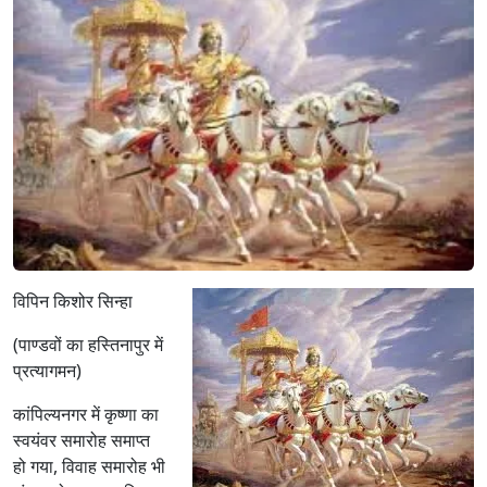
विपिन किशोर सिन्हा
(पाण्डवों का हस्तिनापुर में
प्रत्यागमन)
कांपिल्यनगर में कृष्णा का
स्वयंवर समारोह समाप्त
हो गया, विवाह समारोह भी