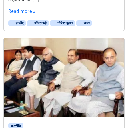
दी
Read more »
के
ट
एनडीए
नरेंद्र मोदी
नीतिश कुमार
राजग
क
रा
व
के
मा
य
ने
!
राजनीति