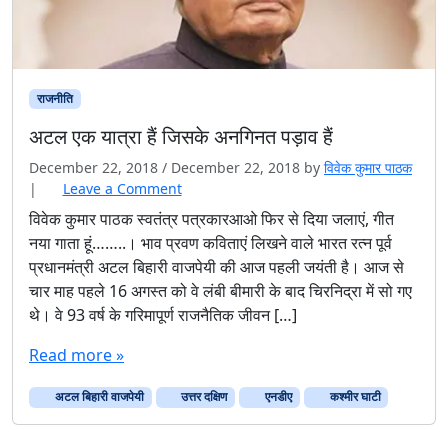
र
‘
ते
ज
-
राजनीति
चि
रा
अटल एक यात्रा हैं जिसके अनगिनत पड़ाव हैं
ग
December 22, 2018
/
December 22, 2018
by
विवेक कुमार पाठक
’
|
Leave a Comment
त
ले
विवेक कुमार पाठक स्वतंत्र पत्रकारआओ फिर से दिया जलाएं, गीत
अं
नया गाता हूं……..। भाव प्रवण कविताएं लिखने वाले भारत रत्न पूर्व
धे
प्रधानमंत्री अटल बिहारी वाजपेयी की आज पहली जयंती है। आज से
रा
चार माह पहले 16 अगस्त को वे लंबी बीमारी के बाद चिरनिद्रा में सो गए
न
थे। वे 93 वर्ष के गरिमापूर्ण राजनैतिक जीवन […]
र
ह
Read more »
जा
ए
अटल बिहारी वाजपेयी
उत्तर दक्षिण
एनडीए
कश्मीर घाटी