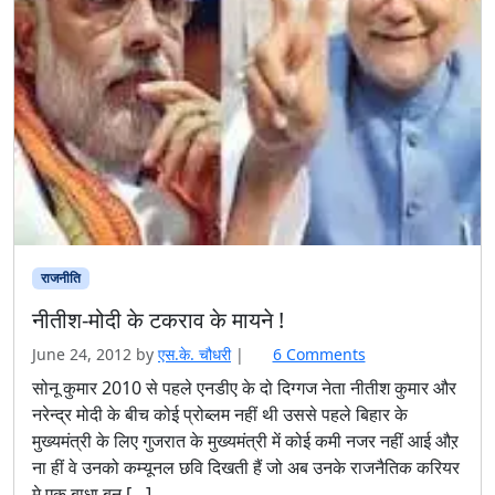
राजनीति
नीतीश-मोदी के टकराव के मायने !
o
June 24, 2012
by
एस.के. चौधरी
|
6 Comments
n
सोनू कुमार 2010 से पहले एनडीए के दो दिग्गज नेता नीतीश कुमार और
नी
नरेन्द्र मोदी के बीच कोई प्रोब्लम नहीं थी उससे पहले बिहार के
ती
मुख्यमंत्री के लिए गुजरात के मुख्यमंत्री में कोई कमी नजर नहीं आई औऱ
श
ना हीं वे उनको कम्यूनल छवि दिखती हैं जो अब उनके राजनैतिक करियर
-
मे एक बाधा बन […]
मो