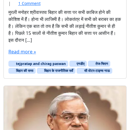
o
|
1 Comment
n
मुरली मनोहर श्रीवास्तव बिहार की सत्ता पर सभी काबिज होने की
बि
कोशिश में हैं। होना भी लाजिमी है। लोकतंत्र में सभी को बराबर का हक
हा
है। लेकिन एक बात तो तय है कि सभी की लड़ाई नीतीश कुमार से ही
र
है। पिछले 15 सालों से नीतीश कुमार बिहार की सत्ता पर आसीन हैं।
के
इस दौरान […]
रा
ज
Read more »
नी
ति
tejpratap and chirag paswan
क
एनडीए
तेज-चिराग
स
बिहार की सत्ता
बिहार के राजनीतिक सर्वे
सी वोटर-टाइम्स नाऊ
र्वे
के
आं
क
ड़ों
में
क
हीं
फि