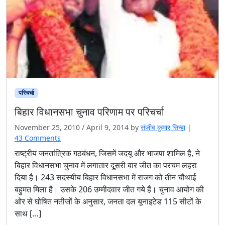
परिचर्चा
बिहार विधानसभा चुनाव परिणाम पर परिचर्चा
November 25, 2010
/
April 9, 2014
by
संजीव कुमार सिन्‍हा
|
o
43 Comments
n
राष्‍ट्रीय जनतांत्रिक गठबंधन, जिसमें जदयू और भाजपा शामिल है, ने
बि
बिहार विधानसभा चुनाव में लगातार दूसरी बार जीत का परचम लहरा
हा
दिया है। 243 सदस्यीय बिहार विधानसभा में राजग को तीन चौथाई
र
बहुमत मिला है। उसके 206 उम्मीदवार जीत गये हैं। चुनाव आयोग की
वि
ओर से घोषित नतीजों के अनुसार, जनता दल यूनाइटेड 115 सीटों के
धा
न
साथ […]
स