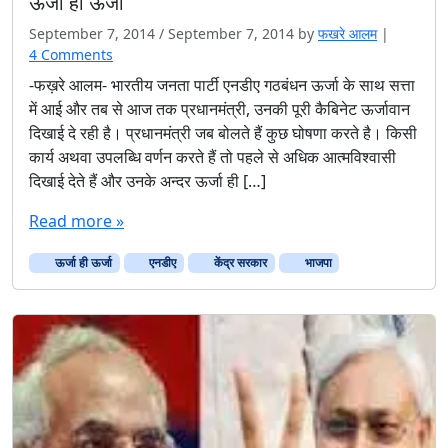
ऊर्जा ही ऊर्जा
September 7, 2014
/
September 7, 2014
by
फखरे आलम
|
o
4 Comments
n
-फख़रे आलम- भारतीय जनता पार्टी एनडीए गठबंधन ऊर्जा के साथ सत्ता
ऊ
में आई और तब से आज तक प्रधानमंत्री, उनकी पूरी कैबिनेट ऊर्जावान
र्जा
दिखाई दे रही है। प्रधानमंत्री जब बोलते हैं कुछ घोषणा करते है। किसी
ही
कार्य अथवा उपलब्धि वर्णन करते हैं तो पहले से अधिक आत्मविश्वासी
ऊ
दिखाई देते हैं और उनके अन्दर ऊर्जा ही […]
र्जा
Read more »
ऊर्जा ही ऊर्जा
एनडीए
केंद्र सरकार
भाजपा