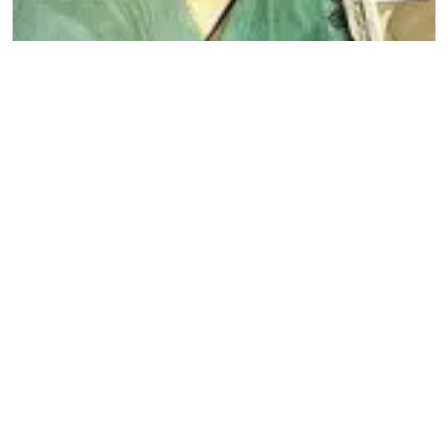
प्रवक्ता न्यूज़
एनडीए अपने बल पर सरकार बनायेगा: सुषमा स्वराज
April 4, 2009
/
December 25, 2011
by
प्रवक्‍ता ब्यूरो
|
Leave
a Comment
भाजपा की वरिष्ठ नेता सुषमा स्वराज ने कहा है कि एनडीए सबसे बेहतर
स्थिति में है। भाजपा के घोषणा पत्र ने देश के सभी वर्गो को आश्वस्त
किया है कि वह सभी की चिंता दूर...
Read more »
NDA
Sushma Swaraj
एनडीए
सुषमा स्वराज