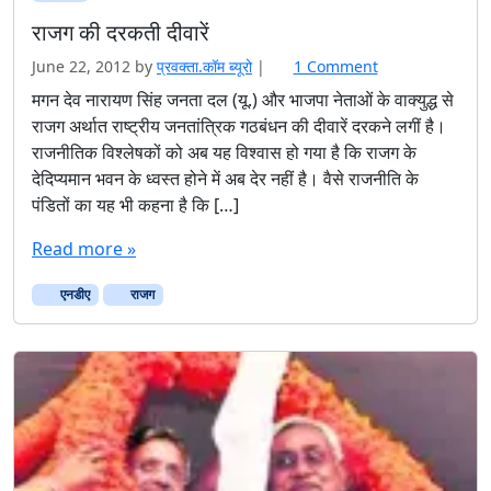
राजग की दरकती दीवारें
o
June 22, 2012
by
प्रवक्ता.कॉम ब्यूरो
|
1 Comment
n
मगन देव नारायण सिंह जनता दल (यू.) और भाजपा नेताओं के वाक्युद्ध से
रा
राजग अर्थात राष्ट्रीय जनतांत्रिक गठबंधन की दीवारें दरकने लगीं है।
ज
राजनीतिक विश्लेषकों को अब यह विश्वास हो गया है कि राजग के
ग
देदिप्यमान भवन के ध्वस्त होने में अब देर नहीं है। वैसे राजनीति के
की
पंडितों का यह भी कहना है कि […]
द
र
Read more »
क
ती
एनडीए
राजग
दी
वा
रें