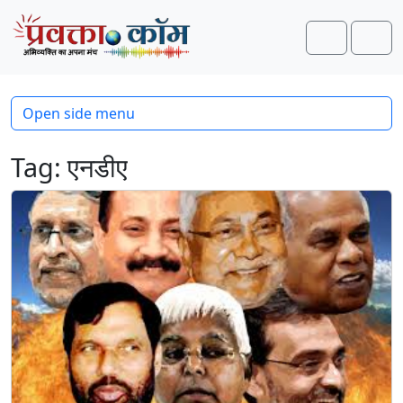
Skip to content
Skip to footer
Search
Men
Open side menu
Tag:
एनडीए