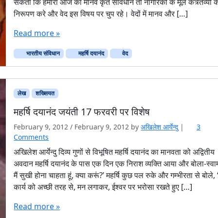
सकता कि हमारा आज का मानव कृत संविधान तो नागरिकों के मूल कत्र्तव्यों 
निरूपण करे और वेद इस विषय पर चुप रहे। वेदों में मानव और […]
Read more »
भारतीय संविधान
महर्षि दयानंद
वेद
लेख
शख्सियत
महर्षि दयानंद जयंती 17 फरवरी पर विशेष
February 9, 2012
/
February 9, 2012
by
अखिलेश आर्येन्दु
|
3
o
Comments
n
अखिलेश आर्येन्दु दिव्य गुणों से विभूषित महर्षि दयानंद का मानवता को अद्वितीय
म
अवदान महर्षि दयानंद के पास एक दिन एक निराश व्यक्ति आया और बोला-स्वा
ह
मैं सुखी होना चाहता हूं, क्या करूं?’ महर्षि कुछ पल रुके और गम्भीरता से बोले, 
र्षि
कार्य को अच्छी तरह से, मन लगाकर, ईश्वर पर भरोसा रखते हुए […]
द
या
Read more »
नं