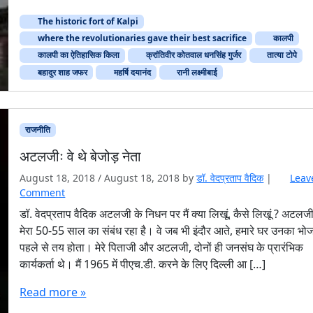
The historic fort of Kalpi
where the revolutionaries gave their best sacrifice
कालपी
कालपी का ऐतिहासिक किला
क्रांतिवीर कोतवाल धनसिंह गुर्जर
तात्या टोपे
बहादुर शाह जफर
महर्षि दयानंद
रानी लक्ष्मीबाई
ह
राजनीति
अटलजीः वे थे बेजोड़ नेता
August 18, 2018
/
August 18, 2018
by
डॉ. वेदप्रताप वैदिक
|
Leav
Comment
डॉ. वेदप्रताप वैदिक अटलजी के निधन पर मैं क्या लिखूं, कैसे लिखूं ? अटलजी
मेरा 50-55 साल का संबंध रहा है। वे जब भी इंदौर आते, हमारे घर उनका भो
पहले से तय होता। मेरे पिताजी और अटलजी, दोनों ही जनसंघ के प्रारंभिक
कार्यकर्ता थे। मैं 1965 में पीएच.डी. करने के लिए दिल्ली आ […]
क
Read more »