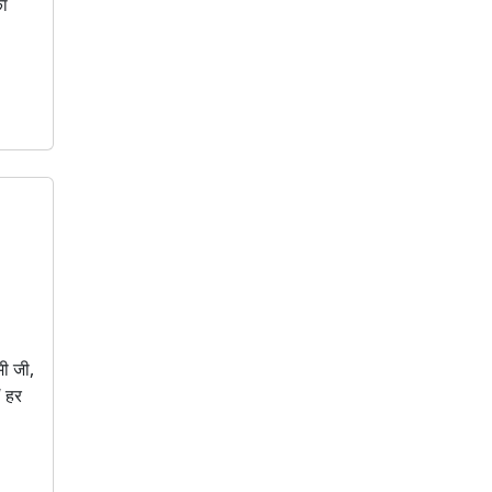
का
मी जी,
‘ हर