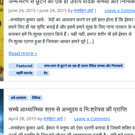
जन्म-मरण से छूटने का एक ही उपाय वैदिक सन्ध्या और नित्यकर
कृ
ति
June 24, 2015
/
June 24, 2015
by
मनमोहन आर्य
|
Leave a Comm
’
–मनमोहन कुमार आर्य- वेदों का अध्ययन करने पर हमें ज्ञात होता है कि ईश्वर 
सि
हमारे लिए ही यह सृष्टि बनाई है और इसमें हमारे सुख के लिए नाना प्रकार के प
द्धां
बनाकर हमें निःशुल्क प्रदान किये हैं। यही नहीं, हमारा शरीर भी हमें ईश्वर से
त
निःशुल्क प्राप्त हुआ है जिसका आधार हमारे पूर्व […]
के
उ
Read more »
द्गा
ता
Featured
जन्म-मरण से छूटने का एक ही उपाय वैदिक सन्ध्या और नित्यकर्म
म
महर्षि दयानंद
वेद
ह
र्षि
द
या
धर्म-अध्यात्म
विविधा
नं
द
सच्चे आध्यात्मिक श्रम से अभ्युदय व निःश्रेयस की प्राप्ति
April 28, 2015
by
मनमोहन आर्य
|
Leave a Comment
–मनमोहन कुमार आर्य- ईश्वर ने मनुष्य को ऐसा प्राणी बनाया है जिसमें शक्ति व