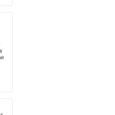
र
ें
 को