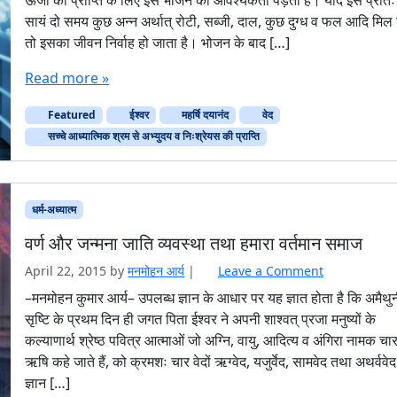
ऊर्जा की प्राप्ति के लिए इसे भोजन की आवश्यकता पड़ती है। यदि इसे प्रातः
सायं दो समय कुछ अन्न अर्थात् रोटी, सब्जी, दाल, कुछ दुग्ध व फल आदि मिल ज
तो इसका जीवन निर्वाह हो जाता है। भोजन के बाद […]
Read more »
Featured
ईश्वर
महर्षि दयानंद
वेद
सच्चे आध्यात्मिक श्रम से अभ्युदय व निःश्रेयस की प्राप्ति
धर्म-अध्यात्म
वर्ण और जन्मना जाति व्यवस्था तथा हमारा वर्तमान समाज
April 22, 2015
by
मनमोहन आर्य
|
Leave a Comment
–मनमोहन कुमार आर्य– उपलब्ध ज्ञान के आधार पर यह ज्ञात होता है कि अमैथु
सृष्टि के प्रथम दिन ही जगत पिता ईश्वर ने अपनी शाश्वत् प्रजा मनुष्यों के
कल्याणार्थ श्रेष्ठ पवित्र आत्माओं जो अग्नि, वायु, आदित्य व अंगिरा नामक चा
ऋषि कहे जाते हैं, को क्रमशः चार वेदों ऋग्वेद, यजुर्वेद, सामवेद तथा अथर्ववे
ज्ञान […]