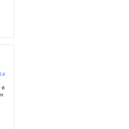
ऐ
ति
हा
सि
क
कि
ला
ज
ां
प
र
आ
e a
ज
के
 से
दि
जन
न
दि
या
था
्रां
ति