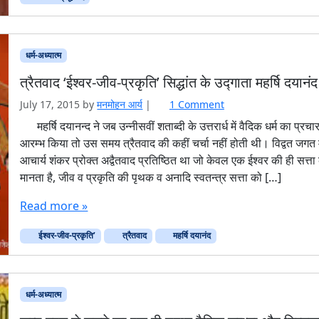
धर्म-अध्यात्म
त्रैतवाद ‘ईश्वर-जीव-प्रकृति’ सिद्धांत के उद्गाता महर्षि दयानंद
o
July 17, 2015
by
मनमोहन आर्य
|
1 Comment
n
महर्षि दयानन्द ने जब उन्नीसवीं शताब्दी के उत्तरार्ध में वैदिक धर्म का प्रचा
त्रै
आरम्भ किया तो उस समय त्रैतवाद की कहीं चर्चा नहीं होती थी। विद्वत जगत म
त
आचार्य शंकर प्रोक्त अद्वैतवाद प्रतिष्ठित था जो केवल एक ईश्वर की ही सत्ता
वा
मानता है, जीव व प्रकृति की पृथक व अनादि स्वतन्त्र सत्ता को […]
द
‘
Read more »
ई
श्व
ईश्वर-जीव-प्रकृति’
त्रैतवाद
महर्षि दयानंद
र
-
जी
व
धर्म-अध्यात्म
-
प्र