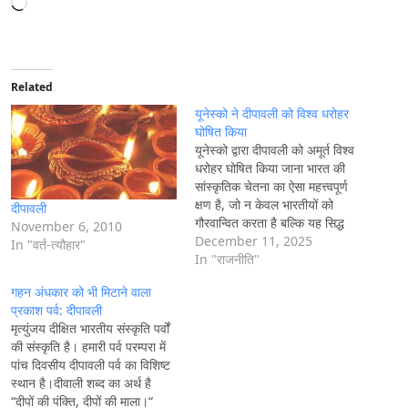
L
o
a
d
i
Related
n
यूनेस्को ने दीपावली को विश्व धरोहर
g
घोषित किया
यूनेस्को द्वारा दीपावली को अमूर्त विश्व
…
धरोहर घोषित किया जाना भारत की
सांस्कृतिक चेतना का ऐसा महत्त्वपूर्ण
क्षण है, जो न केवल भारतीयों को
दीपावली
गौरवान्वित करता है बल्कि यह सिद्ध
November 6, 2010
करता है कि भारतीय सभ्यता की आत्मा
December 11, 2025
In "वर्त-त्यौहार"
आज भी मानवता का मार्गदर्शन करने
In "राजनीति"
की क्षमता रखती है। दीपावली मात्र
गहन अंधकार को भी मिटाने वाला
एक…
प्रकाश पर्व: दीपावली
मृत्युंजय दीक्षित भारतीय संस्कृति पर्वों
की संस्कृति है। हमारी पर्व परम्परा में
पांच दिवसीय दीपावली पर्व का विशिष्ट
स्थान है।दीवाली शब्द का अर्थ है
“दीपों की पंक्ति, दीपों की माला।“