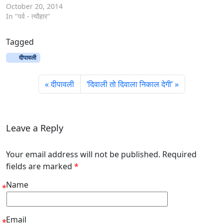
दीपावली का पर्व कार्तिक माह की
October 20, 2014
अमावस्या को मनाया जाता है।
In "पर्व - त्यौहार"
अमावस्या की अंधकारपूर्ण रात्रि में
प्रकाश का उत्सव मनाकर
Tagged
जनमानस…
दीपावली
दीपावली
‘दिवाली तो दिवाला निकाल देगी’
Leave a Reply
Your email address will not be published. Required
fields are marked
*
Name
*
Email
*