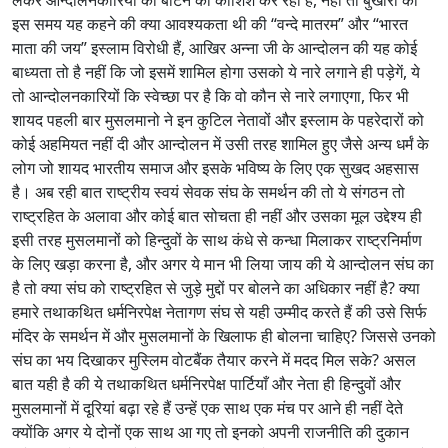
लेकर आन्दोलनकारियों को बांटने की कोशिश कर रही है, नहीं तो बुखारी को
इस समय यह कहने की क्या आवश्यकता थी की “वन्दे मातरम” और “भारत
माता की जय” इस्लाम विरोधी हैं, आखिर अन्ना जी के आन्दोलन की यह कोई
बाध्यता तो है नहीं कि जो इसमें शामिल होगा उसको ये नारे लगाने ही पड़ेगें, ये
तो आन्दोलनकारियों कि स्वेच्छा पर है कि वो कौन से नारे लगाएगा, फिर भी
शायद पहली बार मुसलमानो ने इन कुटिल नेतावों और इस्लाम के पहरेदारों को
कोई अहमियत नहीं दी और आन्दोलन में उसी तरह शामिल हुए जैसे अन्य धर्मं के
लोग जो शायद भारतीय समाज और इसके भविष्य के लिए एक सुखद अहसास
है। अब रही बात राष्ट्रीय स्वयं सेवक संघ के समर्थन की तो ये संगठन तो
राष्ट्रहित के अलावा और कोई बात सोचता ही नहीं और उसका मूल उद्देश्य ही
इसी तरह मुसलमानों को हिन्दुवों के साथ कंधे से कन्धा मिलाकर राष्ट्रनिर्माण
के लिए खड़ा करना है, और अगर ये मान भी लिया जाय की ये आन्दोलन संघ का
है तो क्या संघ को राष्ट्रहित से जुड़े मुद्दों पर बोलने का अधिकार नहीं है? क्या
हमारे तथाकथित धर्मनिरपेक्ष नेतागण संघ से यही उम्मीद करते हैं की उसे सिर्फ
मंदिर के समर्थन में और मुसलमानों के खिलाफ ही बोलना चाहिए? जिससे उनको
संघ का भय दिखाकर मुस्लिम वोटबैंक तैयार करने में मदद मिल सके? असल
बात यही है की ये तथाकथित धर्मनिरपेक्ष पार्टियाँ और नेता ही हिन्दुवों और
मुसलमानों में दूरियां बढ़ा रहे हैं उन्हें एक साथ एक मंच पर आने ही नहीं देते
क्योंकि अगर ये दोनों एक साथ आ गए तो इनको अपनी राजनीति की दुकान