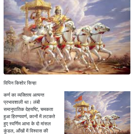
विपिन किशोर सिन्हा
कर्ण का व्यक्तित्व अत्यन्त
प्रभावशाली था। लंबी
समानुपातिक देहयष्टि, चमकता
हुआ हिरण्यवर्ण, कानों में लटकते
हुए स्वर्णिम आभा के दो मांसल
कुंडल, आँखों में विश्वास की