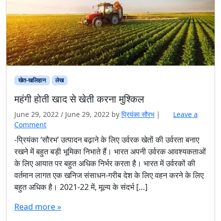
:
सु
प
र
फ़ू
ड
मो
टे
खेत-खलिहान
लेख
अ
ना
महंगी होती खाद से खेती करना मुश्किल
ज
June 29, 2022
/
June 29, 2022
by
प्रियंका सौरभ
|
Leave a
की
Comment
प्रा
कृ
-प्रियंका ‘सौरभ’ उत्पादन बढ़ाने के लिए उर्वरक खेतों की उर्वरता बनाए
ति
रखने में बहुत बड़ी भूमिका निभाते हैं। भारत अपनी उर्वरक आवश्यकताओं
क
के लिए आयात पर बहुत अधिक निर्भर करता है। भारत में उर्वरकों की
कृ
वर्तमान लागत एक खनिज संसाधन-गरीब देश के लिए वहन करने के लिए
षि
बहुत अधिक है। 2021-22 में, मूल्य के संदर्भ […]
Read more »