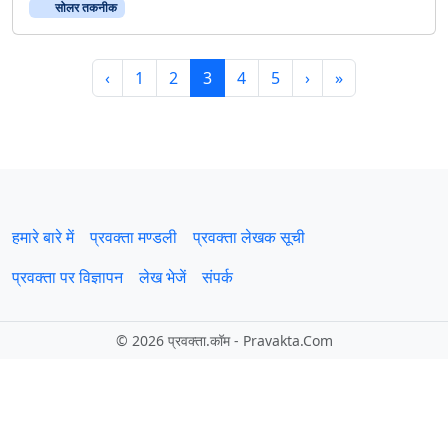
सोलर तकनीक
Page navigation
Page
Page
Current Page
Page
Page
‹
1
2
3
4
5
›
»
हमारे बारे में
प्रवक्‍ता मण्डली
प्रवक्ता लेखक सूची
प्रवक्ता पर विज्ञापन
लेख भेजें
संपर्क
©
2026 प्रवक्‍ता.कॉम - Pravakta.Com