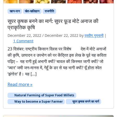
खान-पान
खेत-खलिहान
राजनीति
सुपर कृषक बनने का मार्ग: सुपर फ़ूड मोटे अनाज की
प्राकृतिक कृषि
December 22, 2022
/
December 22, 2022
by
प्रवीण गुगनानी
|
o
1 Comment
n
23 दिसंबर: राष्ट्रीय किसान दिवस पर विशेष देश में मोटे अनाजों
सु
की कृषि, उत्पादन व उपभोग को पर केंद्रित इस लेख के पूर्व यह कविता
प
पढ़िए – यह रागी हुई अभागी क्यों? चावल की किस्मत जागी क्यों? जो
र
‘ज्वार’ जमी जन-मानस में, गेहूँ के डर से यह भागी क्यों? यूँ होता श्वेत
कृ
‘झंगोरा’ है। यह […]
ष
क
Read more »
ब
न
Natural Farming of Super Food Millets
ने
का
Way to become a Super Farmer
सुपर कृषक बनने का मार्ग
मा
र्ग