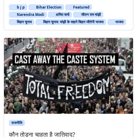
मां
b j p
Bihar Election
Featured
झी
के
Narendra Modi
अमित शर्मा
जीतन राम मांझी
स
बिहार चुनाव
बिहार चुनाव: मांझी के सहारे बिहार जीतेगी भाजपा
भाजपा
हा
रे
बि
हा
र
जी
ते
गी
भा
ज
पा
राजनीति
कौन तोड़ना चाहता है जातिवाद?