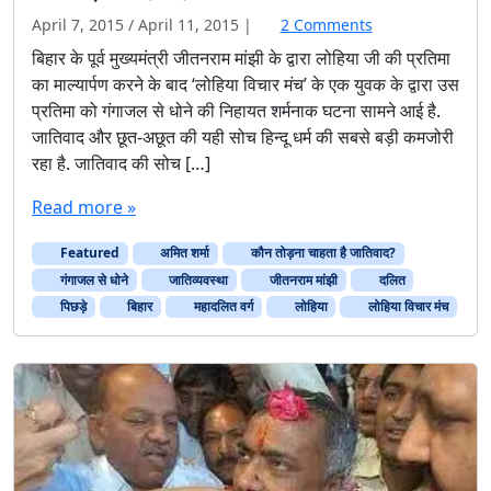
o
April 7, 2015
/
April 11, 2015
|
2 Comments
n
बिहार के पूर्व मुख्यमंत्री जीतनराम मांझी के द्वारा लोहिया जी की प्रतिमा
कौ
का माल्यार्पण करने के बाद ‘लोहिया विचार मंच’ के एक युवक के द्वारा उस
न
प्रतिमा को गंगाजल से धोने की निहायत शर्मनाक घटना सामने आई है.
तो
जातिवाद और छूत-अछूत की यही सोच हिन्दू धर्म की सबसे बड़ी कमजोरी
ड़
रहा है. जातिवाद की सोच […]
ना
चा
Read more »
ह
ता
Featured
अमित शर्मा
कौन तोड़ना चाहता है जातिवाद?
है
जा
गंगाजल से धोने
जातिव्यवस्था
जीतनराम मांझी
दलित
ति
पिछड़े
बिहार
महादलित वर्ग
लोहिया
लोहिया विचार मंच
वा
द
?