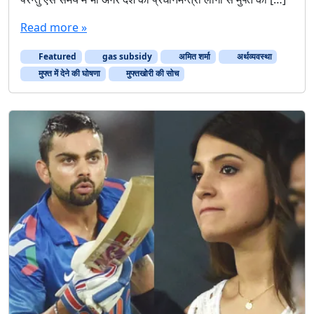
ब्सि
डी
Read more »
:
सो
Featured
gas subsidy
अमित शर्मा
अर्थव्यवस्था
च
ब
मुफ्त में देने की घोषणा
मुफ्तखोरी की सोच
द
ल
ने
की
ज़
रू
र
त