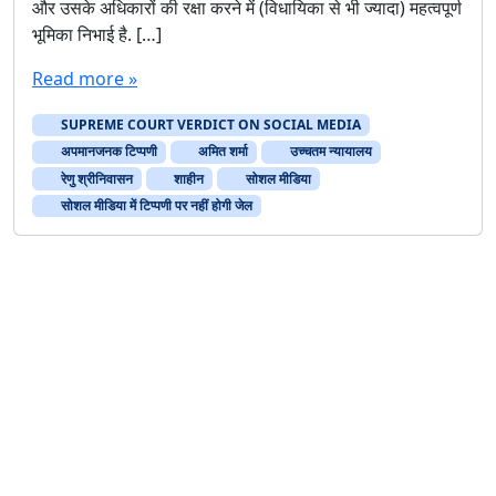
और उसके अधिकारों की रक्षा करने में (विधायिका से भी ज्यादा) महत्वपूर्ण
मी
भूमिका निभाई है. […]
डि
या
Read more »
में
टि
SUPREME COURT VERDICT ON SOCIAL MEDIA
प्प
णी
अपमानजनक टिप्पणी
अमित शर्मा
उच्चतम न्यायालय
प
रेणु श्रीनिवासन
शाहीन
सोशल मीडिया
र
सोशल मीडिया में टिप्पणी पर नहीं होगी जेल
न
हीं
हो
गी
जे
ल