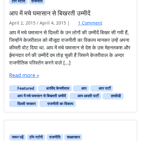
टॉप स्टोरी
राजनीति
आप में मचे घमासान से बिखरती उम्मीदें
o
April 2, 2015
/
April 4, 2015
|
1 Comment
n
आप में मचे घमासान से दिल्ली के उन लोगों की उम्मीदें बिखर सी गयी हैं,
आ
जिन्होंने केजरीवाल को मौजूदा राजनीती का विकल्प मानकर उन्हें अपना
प
कीमती वोट दिया था. आप में मचे घमासान से देश के उस मेहनतकश और
में
ईमानदार वर्ग की उम्मीदें दम तोड़ चुकी हैं जिसने केजरीवाल के अन्दर
म
राजनीतिक परिवर्तन करने वाले […]
चे
घ
Read more »
मा
सा
Featured
अरविंद केजरीवाल
आप
आप पार्टी
न
से
आप में मचे घमासान से बिखरती उम्मीदें
आम आदमी पार्टी
एमसीडी
बि
दिल्ली सरकार
राजनीती का विकल्प
ख
र
ती
उ
म्मी
जरूर पढ़ें
टॉप स्टोरी
राजनीति
साक्षात्‍कार