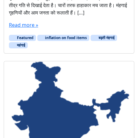
तीव्र गति से दिखाई देता है। चारों तरफ हाहाकार मच जाता है। मंहगाई
ईः
गृहणियों और आम जनता को रूलाती हैं। […]
क
भी
Read more »
‘
डा
Featured
inflation on food items
बढ़ती मंहगाई
य
न
महंगाई
’
,
क
भी
‘
डाॅ
ल
’
जै
सी