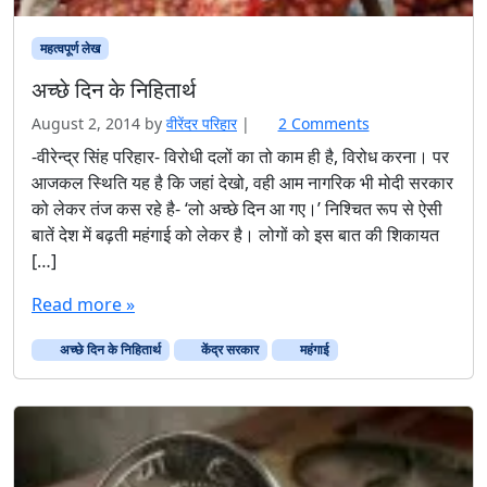
महत्वपूर्ण लेख
अच्छे दिन के निहितार्थ
o
August 2, 2014
by
वीरेंदर परिहार
|
2 Comments
n
-वीरेन्द्र सिंह परिहार- विरोधी दलों का तो काम ही है, विरोध करना। पर
अ
आजकल स्थिति यह है कि जहां देखो, वही आम नागरिक भी मोदी सरकार
च्छे
को लेकर तंज कस रहे है- ‘लो अच्छे दिन आ गए।’ निश्चित रूप से ऐसी
दि
बातें देश में बढ़ती महंगाई को लेकर है। लोगों को इस बात की शिकायत
न
[…]
के
नि
Read more »
हि
ता
अच्छे दिन के निहितार्थ
केंद्र सरकार
महंगाई
र्थ