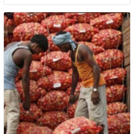
म
हं
गा
ई
रो
क
ने
के
वि
क
ल्पों
की
त
ला
श
?