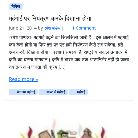
विविधा
महंगाई पर नियंत्रण करके दिखाना होगा
o
June 21, 2014
by
रमेश पांडेय
|
1 Comment
n
-रमेश पाण्डेय- महंगाई बढ़ने का सिलसिला जारी है। इस आलम में महंगाई
म
कम कैसे होगी या फिर इस पर प्रभावी नियंत्रण कैसे लग सकेगा, इसे
हं
अब करके दिखाना होगा। प्रधान समस्या है, राष्ट्रीय सकल उत्पादन में
गा
कृषि का घटता योगदान। कृषि में भारत जब तक आत्मनिर्भर नहीं हो जाता
ई
तब तक आम जनता की क्रय […]
प
र
Read more »
नि
यं
बेलगाम महंगाई
भारत में महंगाई
महंगाई
त्र
ण
क
र
के
दि
खा
ना