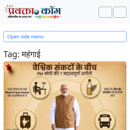
Skip to content
Skip to footer
Search
Men
Open side menu
Tag:
महंगाई