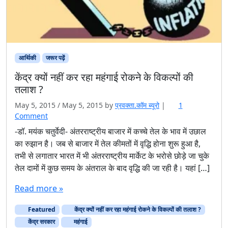
आर्थिकी
जरूर पढ़ें
केंद्र क्यों नहीं कर रहा महंगाई रोकने के विकल्पों की
तलाश ?
May 5, 2015
/
May 5, 2015
by
प्रवक्ता.कॉम ब्यूरो
|
1
o
Comment
n
-डॉ. मयंक चतुर्वेदी- अंतरराष्ट्रीय बाजार में कच्चे तेल के भाव में उछाल
कें
का रुझान है। जब से बाजार में तेल कीमतों में वृद्धि होना शुरू हुआ है,
द्र
तभी से लगातार भारत में भी अंतरराष्ट्रीय मार्केट के भरोसे छोड़े जा चुके
क्यों
तेल दामों में कुछ समय के अंतराल के बाद वृद्धि की जा रही है। यहां […]
न
हीं
Read more »
क
र
Featured
केंद्र क्यों नहीं कर रहा महंगाई रोकने के विकल्पों की तलाश ?
र
हा
केंद्र सरकार
महंगाई