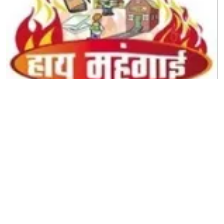
हो
गा
आर्थिकी
महंगाई के कारण यह भी हैं!
October 26, 2013
/
October 28, 2013
by
कन्हैया झा
|
Leave
a Comment
भारत में पिछली शताब्दी के प्रारम्भ से ही अनाज के व्यापार में आढती
शामिल हो गए थे. फसल आने से पहले ही ये किसानो से तथा खाद्यान
प्रोसेसर जैसे कि बिस्कुट आदि के उत्पादक, आदि से सौदा कर लेते थे.
इससे किसानों को भी उचित दाम मिल जाता था तथा खाद्यान प्रोसेसर