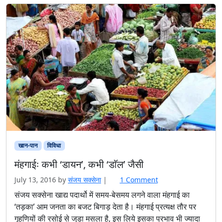
खान-पान
विविधा
मंहगाईः कभी ‘डायन’, कभी ‘डाॅल’ जैसी
o
July 13, 2016
by
संजय सक्‍सेना
|
1 Comment
n
संजय सक्सेना खाद्य पदार्थो में समय-बेसमय लगने वाला मंहगाई का
मं
‘तड़का’ आम जनता का बजट बिगाड़ देता है। मंहगाई प्रत्यक्ष तौर पर
ह
गृहणियों की रसोई से जुड़ा मसला है, इस लिये इसका प्रभाव भी ज्यादा
गा