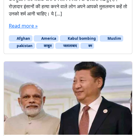
Afghan
America
Kabul bombing
Muslim
pakistan
काबुल
जलालाबाद
बम
विश्ववार्ता
चीनः भारत कोप-भवन में क्यों बैठे?
May 15, 2017
by
डॉ. वेदप्रताप वैदिक
|
Leave a Comment