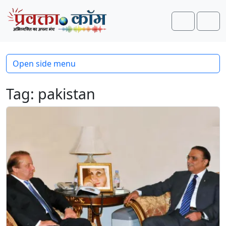
Skip to content
Skip to footer
Search
Men
Open side menu
Tag:
pakistan