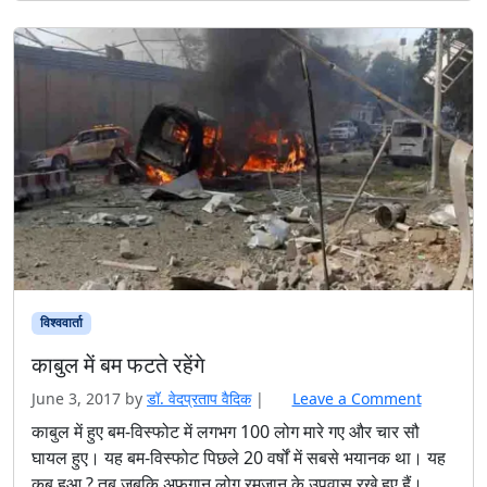
विश्ववार्ता
काबुल में बम फटते रहेंगे
June 3, 2017
by
डॉ. वेदप्रताप वैदिक
|
Leave a Comment
काबुल में हुए बम-विस्फोट में लगभग 100 लोग मारे गए और चार सौ
घायल हुए। यह बम-विस्फोट पिछले 20 वर्षों में सबसे भयानक था। यह
कब हुआ ? तब जबकि अफगान लोग रमजान के उपवास रखे हुए हैं।
रोज़ादार इंसानों की हत्या करने वाले लोग अपने आपको मुसलमान कहें तो
उनको शर्म आनी चाहिए। ये […]
Read more »