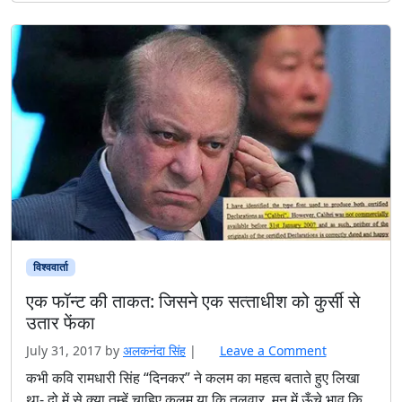
विश्ववार्ता
एक फॉन्‍ट की ताकत: जिसने एक सत्‍ताधीश को कुर्सी से
उतार फेंका
July 31, 2017
by
अलकनंदा सिंह
|
Leave a Comment
कभी कवि रामधारी सिंह “दिनकर” ने कलम का महत्‍व बताते हुए लिखा
था- दो में से क्या तुम्हें चाहिए कलम या कि तलवार मन में ऊँचे भाव कि