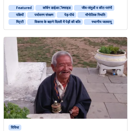
Featured
काॅर्बन डाईआॅक्साइड
जीव-जंतुओं व कीट-पतंगों
पक्षियों
पर्यावरण संरक्षण
पेड़-पौधे
भौगोलिक स्थिति
मिट्टी
विकास के बहाने दिल्ली में पेड़ों की बलि
स्थानीय जलवायु
विविधा