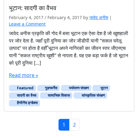
भूटान: सादगी का वैभव
February 4, 2017
/
February 4, 2017
by
जावेद अनीस
|
Leave a Comment
जावेद अनीस प्रकृति की गोद में बसा भूटान एक ऐसा देश है जो खुशहाली
पर जोर देता है. जहाँ पूरी दुनिया का जोर जीडीपी यानी “सकल घरेलू
उत्पाद” पर होता है वहीँ भूटान अपने नागिरकों का जीवन स्तर जीएनएच
यानी “सकल राष्ट्रीय ख़ुशी” से नापता है. यह एक बड़ा फर्क है जो भूटान
को पूरी दुनिया […]
Read more »
Featured
गुडगवर्नेस
पर्यावरण संरक्षण
भूटान
सादगी का वैभव
सामाजिक विकास
सांस्कृतिक संरक्षण
हैप्पीनेंस इन्डेक्स
Page navigation
Current Page
Page
1
2